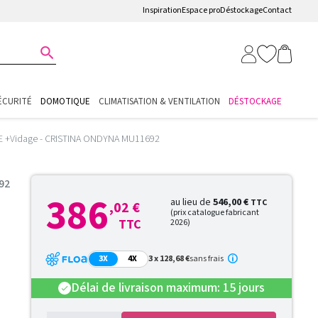
Inspiration
Espace pro
Déstockage
Contact

ÉCURITÉ
DOMOTIQUE
CLIMATISATION & VENTILATION
DÉSTOCKAGE
 +Vidage - CRISTINA ONDYNA MU11692
92
386
au lieu de
546,00 €
TTC
,02 €
(prix catalogue fabricant
TTC
2026)
3X
4X
3 x 128,68 €
sans frais
Délai de livraison maximum: 15 jours
check