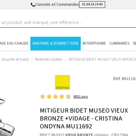
Conseils et Commandes
01 64 24 19 40
AGE EAU CHAUDE
SANITAIRE & ROBINETTERIE
INTERPHONIE
LUMINAIRES
S
, douche et bain)
Robinets bidets
MITIGEUR BIDET MUSEO VIEUX BRONZE
Rèf. MU116
8051 avis
MITIGEUR BIDET MUSEO VIEUX
BRONZE +VIDAGE - CRISTINA
ONDYNA MU11692
BIDET MUSEO
VIEUX BRONZE
+Vidage - CRISTINA