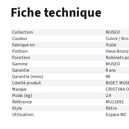
Fiche technique
Collection
MUSEO
Couleur
Cuivre / Br
Fabriqué en
Italie
Finition
Vieux Bronz
Fonction
Robinets po
Gamme
MUSEO
Garantie
8 ans
Garantie (mois)
96
Libellé produit
BIDET MUS
Marque
CRISTINA 
Poids (kg)
2.4
Référence
MU11692
Style
Rétro
Utilisation
Espace WC