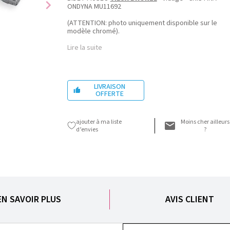
chevron_right
ONDYNA MU11692
(ATTENTION: photo uniquement disponible sur le
modèle chromé).
Lire la suite
LIVRAISON

OFFERTE
ajouter à ma liste
Moins cher ailleurs
d’envies
?
EN SAVOIR PLUS
AVIS CLIENT