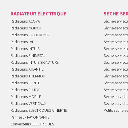
RADIATEUR ELECTRIQUE
SECHE SE
Radiateurs ACOVA
Sèche-serviet
Radiateurs NOIROT
Sèche-serviett
Radiateurs VALDEROMA
Sèche-serviett
Radiateurs LVI
Sèche-serviett
Radiateurs INTUIS
Sèche-serviet
Radiateurs FINIMETAL
Sèche-serviet
Radiateurs INTUIS SIGNATURE
Sèche-serviet
Radiateurs ATLANTIC
Sèche-serviett
Radiateurs THERMOR
Sèche-serviet
Radiateurs FONTE
Sèche-serviett
Radiateurs FLUIDE
Sèche-serviet
Radiateurs MOBILE
Seche serviet
Radiateurs VERTICAUX
Seche serviet
Radiateurs ELECTRIQUES A INERTIE
Petits sèche-se
Panneaux RAYONNANTS
Convecteurs ELECTRIQUES