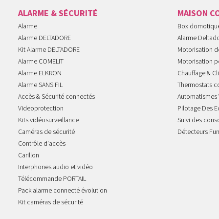
ALARME & SÉCURITÉ
MAISON C
Alarme
Box domotiqu
Alarme DELTADORE
Alarme Deltad
Kit Alarme DELTADORE
Motorisation de
Alarme COMELIT
Motorisation po
Alarme ELKRON
Chauffage & Cl
Alarme SANS FIL
Thermostats c
Accès & Sécurité connectés
Automatismes 
Videoprotection
Pilotage Des E
Kits vidéosurveillance
Suivi des con
Caméras de sécurité
Détecteurs Fu
Contrôle d'accès
Carillon
Interphones audio et vidéo
Télécommande PORTAIL
Pack alarme connecté évolution
Kit caméras de sécurité