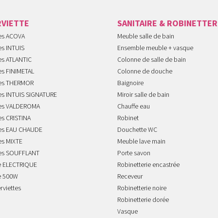
RVIETTE
SANITAIRE & ROBINETTER
tes ACOVA
Meuble salle de bain
es INTUIS
Ensemble meuble + vasque
es ATLANTIC
Colonne de salle de bain
es FINIMETAL
Colonne de douche
tes THERMOR
Baignoire
tes INTUIS SIGNATURE
Miroir salle de bain
tes VALDEROMA
Chauffe eau
es CRISTINA
Robinet
tes EAU CHAUDE
Douchette WC
es MIXTE
Meuble lave main
tes SOUFFLANT
Porte savon
te ELECTRIQUE
Robinetterie encastrée
te 500W
Receveur
rviettes
Robinetterie noire
Robinetterie dorée
Vasque