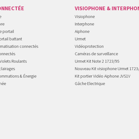
ONNECTÉE
VISIOPHONE & INTERPHO
e
Visiophone
ore
Interphone
 portail
Aiphone
rtail battant
Urmet
imatisation connectés
Vidéoprotection
onnectés
Caméras de surveillance
Volets Roulants
Urmet Kit Note 2 1723/95
clairages
Nouveau Kit visiophone Urmet 1723
sommations & Énergie
Kit portier Vidéo Aiphone JVS1V
mée
Gâche Electrique