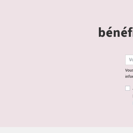
bénéfi
Vous
info