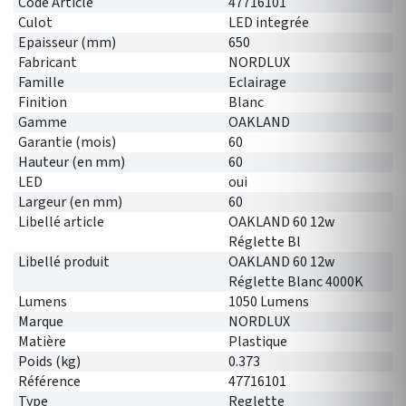
Code Article
47716101
Culot
LED integrée
Epaisseur (mm)
650
Fabricant
NORDLUX
Famille
Eclairage
Finition
Blanc
Gamme
OAKLAND
Garantie (mois)
60
Hauteur (en mm)
60
LED
oui
Largeur (en mm)
60
Libellé article
OAKLAND 60 12w
Réglette Bl
Libellé produit
OAKLAND 60 12w
Réglette Blanc 4000K
Lumens
1050 Lumens
Marque
NORDLUX
Matière
Plastique
Poids (kg)
0.373
Référence
47716101
Type
Reglette