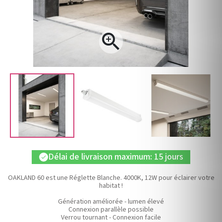

Délai de livraison maximum: 15 jours
check
OAKLAND 60 est une Réglette Blanche. 4000K, 12W pour éclairer votre
habitat !
Génération améliorée - lumen élevé
Connexion parallèle possible
Verrou tournant - Connexion facile