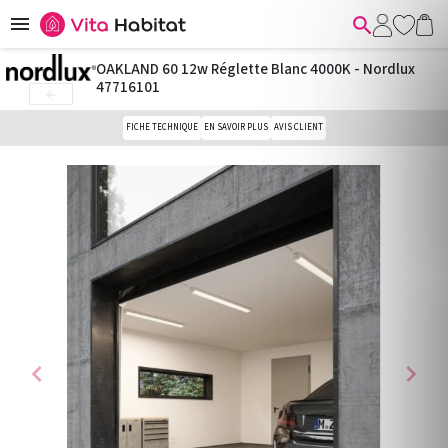


OAKLAND 60 12w Réglette Blanc 4000K - Nordlux
47716101

FICHE TECHNIQUE
EN SAVOIR PLUS
AVIS CLIENT
chevron_left
chevron_right