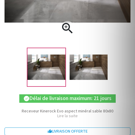

Délai de livraison maximum: 21 jours
check
Receveur Kinerock Evo aspect minéral sable 80x80
Lire la suite
LIVRAISON OFFERTE
