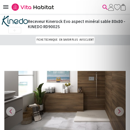


Receveur Kinerock Evo aspect minéral sable 80x80 -
KINEDO RD9002S

FICHE TECHNIQUE
EN SAVOIR PLUS
AVIS CLIENT
chevron_left
chevron_right