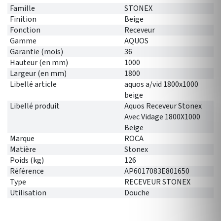
Famille
STONEX
Finition
Beige
Fonction
Receveur
Gamme
AQUOS
Garantie (mois)
36
Hauteur (en mm)
1000
Largeur (en mm)
1800
Libellé article
aquos a/vid 1800x1000
beige
Libellé produit
Aquos Receveur Stonex
Avec Vidage 1800X1000
Beige
Marque
ROCA
Matière
Stonex
Poids (kg)
126
Référence
AP6017083E801650
Type
RECEVEUR STONEX
Utilisation
Douche