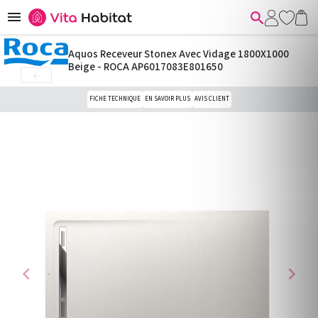


Aquos Receveur Stonex Avec Vidage 1800X1000
Beige - ROCA AP6017083E801650

FICHE TECHNIQUE
EN SAVOIR PLUS
AVIS CLIENT
chevron_left
chevron_right