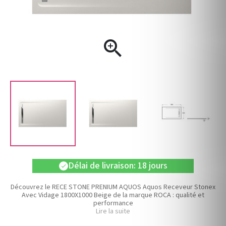

Délai de livraison: 18 jours
check
Découvrez le RECE STONE PRENIUM AQUOS Aquos Receveur Stonex
Avec Vidage 1800X1000 Beige de la marque ROCA : qualité et
performance
Lire la suite