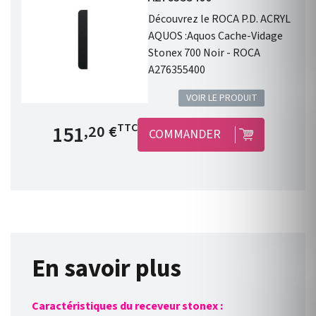
Découvrez le ROCA P.D. ACRYL
AQUOS :Aquos Cache-Vidage
Stonex 700 Noir - ROCA
A276355400
VOIR LE PRODUIT
Prix de base
151
TTC
,20 €
COMMANDER
En savoir plus
Caractéristiques du receveur stonex :