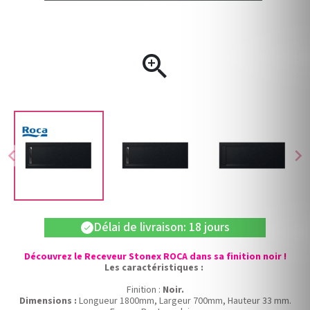

chevron_left
chevron_right
Délai de livraison: 18 jours
check
Découvrez le Receveur Stonex ROCA dans sa finition noir !
Les caractéristiques :
Finition :
Noir.
Dimensions :
Longueur 1800mm, Largeur 700mm, Hauteur 33 mm.