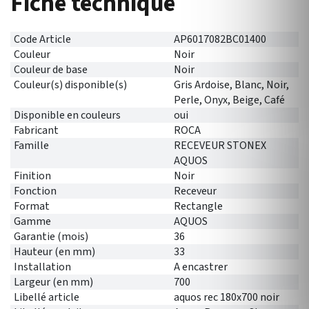
Fiche technique
Code Article
AP6017082BC01400
Couleur
Noir
Couleur de base
Noir
Couleur(s) disponible(s)
Gris Ardoise, Blanc, Noir,
Perle, Onyx, Beige, Café
Disponible en couleurs
oui
Fabricant
ROCA
Famille
RECEVEUR STONEX
AQUOS
Finition
Noir
Fonction
Receveur
Format
Rectangle
Gamme
AQUOS
Garantie (mois)
36
Hauteur (en mm)
33
Installation
A encastrer
Largeur (en mm)
700
Libellé article
aquos rec 180x700 noir