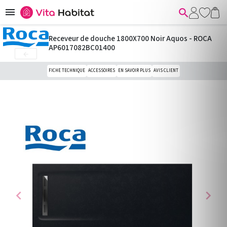


Receveur de douche 1800X700 Noir Aquos - ROCA
AP6017082BC01400

FICHE TECHNIQUE
ACCESSOIRES
EN SAVOIR PLUS
AVIS CLIENT
chevron_left
chevron_right