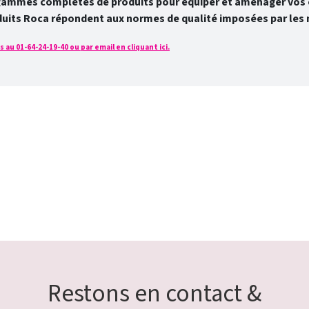
gammes complètes de produits pour équiper et aménager vos e
duits Roca répondent aux normes de qualité imposées par les 
u 01-64-24-19-40 ou par email en cliquant ici.
Restons en contact &