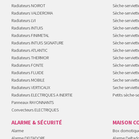
Radiateurs NOIROT
Sèche-serviett
Radiateurs VALDEROMA
Sèche-serviett
Radiateurs LVI
Sèche-serviett
Radiateurs INTUIS
Sèche-serviet
Radiateurs FINIMETAL
Sèche-serviet
Radiateurs INTUIS SIGNATURE
Sèche-serviet
Radiateurs ATLANTIC
Sèche-serviett
Radiateurs THERMOR
Sèche-serviet
Radiateurs FONTE
Sèche-serviett
Radiateurs FLUIDE
Sèche-serviet
Radiateurs MOBILE
Seche serviet
Radiateurs VERTICAUX
Seche serviet
Radiateurs ELECTRIQUES A INERTIE
Petits sèche-se
Panneaux RAYONNANTS
Convecteurs ELECTRIQUES
ALARME & SÉCURITÉ
MAISON C
Alarme
Box domotiqu
Alarme DELTADORE
Alarme Deltad