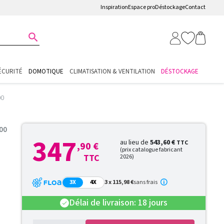
Inspiration
Espace pro
Déstockage
Contact

ÉCURITÉ
DOMOTIQUE
CLIMATISATION & VENTILATION
DÉSTOCKAGE
00
00
347
au lieu de
543,60 €
TTC
,90 €
(prix catalogue fabricant
TTC
2026)
3X
4X
3 x 115,98 €
sans frais
Délai de livraison: 18 jours
check