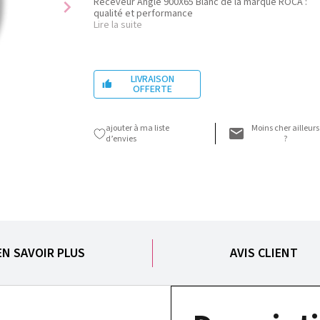
Receveur Angle 900X65 Blanc de la marque ROCA :
chevron_right
qualité et performance
Lire la suite
LIVRAISON

OFFERTE
ajouter à ma liste
Moins cher ailleurs
d’envies
?
EN SAVOIR PLUS
AVIS CLIENT