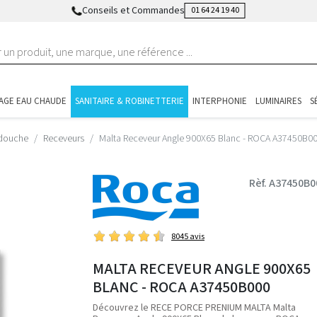
Conseils et Commandes
01 64 24 19 40
AGE EAU CHAUDE
SANITAIRE & ROBINETTERIE
INTERPHONIE
LUMINAIRES
S
 douche
Receveurs
Malta Receveur Angle 900X65 Blanc - ROCA A37450B0
Rèf. A37450B0
8045 avis
MALTA RECEVEUR ANGLE 900X65
BLANC - ROCA A37450B000
Découvrez le RECE PORCE PRENIUM MALTA Malta