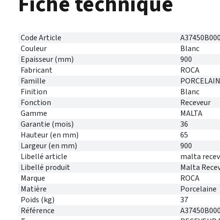
Fiche technique
Code Article
A37450B00
Couleur
Blanc
Epaisseur (mm)
900
Fabricant
ROCA
Famille
PORCELAI
Finition
Blanc
Fonction
Receveur
Gamme
MALTA
Garantie (mois)
36
Hauteur (en mm)
65
Largeur (en mm)
900
Libellé article
malta recev
Libellé produit
Malta Recev
Marque
ROCA
Matière
Porcelaine
Poids (kg)
37
Référence
A37450B00