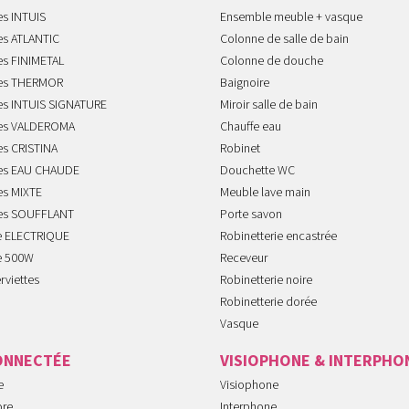
es INTUIS
Ensemble meuble + vasque
es ATLANTIC
Colonne de salle de bain
es FINIMETAL
Colonne de douche
tes THERMOR
Baignoire
tes INTUIS SIGNATURE
Miroir salle de bain
tes VALDEROMA
Chauffe eau
es CRISTINA
Robinet
tes EAU CHAUDE
Douchette WC
es MIXTE
Meuble lave main
tes SOUFFLANT
Porte savon
te ELECTRIQUE
Robinetterie encastrée
te 500W
Receveur
rviettes
Robinetterie noire
Robinetterie dorée
Vasque
ONNECTÉE
VISIOPHONE & INTERPHO
e
Visiophone
ore
Interphone