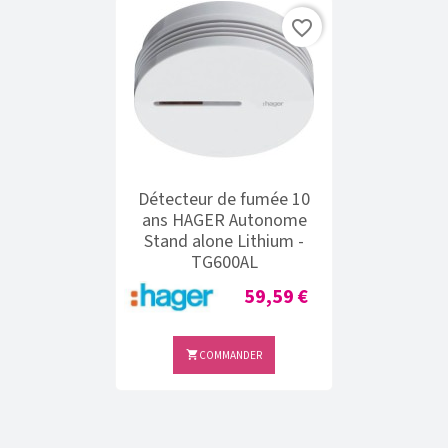
favorite_border
Détecteur de fumée 10
ans HAGER Autonome
Stand alone Lithium -
TG600AL
Prix
59,59 €
COMMANDER
