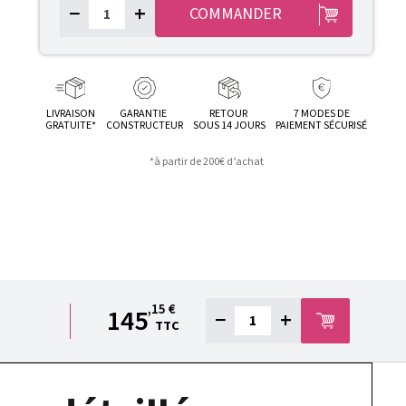
−
+
COMMANDER
LIVRAISON
GARANTIE
RETOUR
7 MODES DE
GRATUITE*
CONSTRUCTEUR
SOUS 14 JOURS
PAIEMENT SÉCURISÉ
*à partir de 200€ d’achat
,15 €
145
−
+
TTC