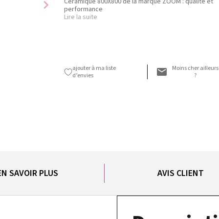
Ceramique 800X800 de la marque ZOOM : qualité et
chevron_right
performance
Lire la suite
ajouter à ma liste
Moins cher ailleurs
d’envies
?
EN SAVOIR PLUS
AVIS CLIENT