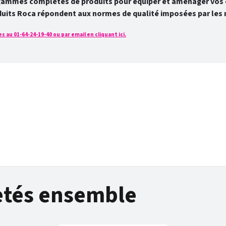
gammes complètes de produits pour équiper et aménager vos e
duits Roca répondent aux normes de qualité imposées par les 
u 01-64-24-19-40 ou par email en cliquant ici.
tés ensemble