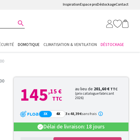
Inspiration
Espace pro
Déstockage
Contact

ÉCURITÉ
DOMOTIQUE
CLIMATISATION & VENTILATION
DÉSTOCKAGE
000
00
145
au lieu de
201,60 €
TTC
,15 €
(prix catalogue fabricant
TTC
2026)
3X
4X
3 x 48,39 €
sans frais
Délai de livraison: 18 jours
check