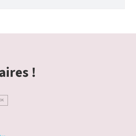
aires !
OK