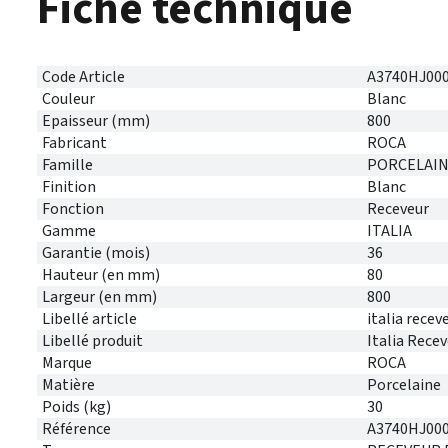
Fiche technique
Code Article
A3740HJ00
Couleur
Blanc
Epaisseur (mm)
800
Fabricant
ROCA
Famille
PORCELAI
Finition
Blanc
Fonction
Receveur
Gamme
ITALIA
Garantie (mois)
36
Hauteur (en mm)
80
Largeur (en mm)
800
Libellé article
italia recev
Libellé produit
Italia Rece
Marque
ROCA
Matière
Porcelaine
Poids (kg)
30
Référence
A3740HJ00