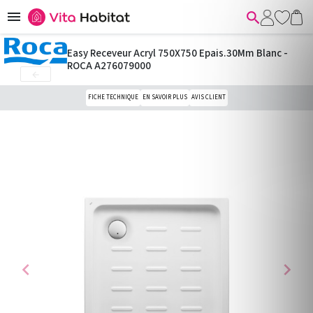


Easy Receveur Acryl 750X750 Epais.30Mm Blanc -
ROCA A276079000

FICHE TECHNIQUE
EN SAVOIR PLUS
AVIS CLIENT
chevron_left
chevron_right