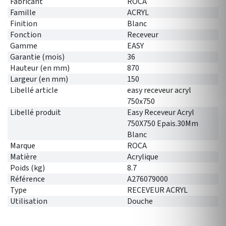
Fabricant
ROCA
Famille
ACRYL
Finition
Blanc
Fonction
Receveur
Gamme
EASY
Garantie (mois)
36
Hauteur (en mm)
870
Largeur (en mm)
150
Libellé article
easy receveur acryl
750x750
Libellé produit
Easy Receveur Acryl
750X750 Epais.30Mm
Blanc
Marque
ROCA
Matière
Acrylique
Poids (kg)
8.7
Référence
A276079000
Type
RECEVEUR ACRYL
Utilisation
Douche