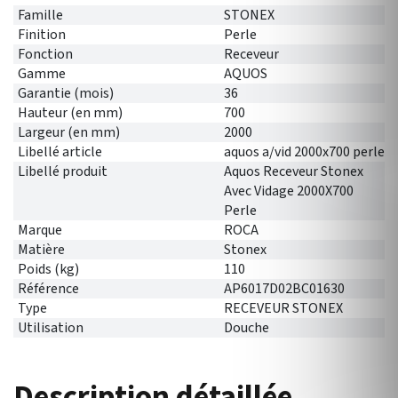
Famille
STONEX
Finition
Perle
Fonction
Receveur
Gamme
AQUOS
Garantie (mois)
36
Hauteur (en mm)
700
Largeur (en mm)
2000
Libellé article
aquos a/vid 2000x700 perle
Libellé produit
Aquos Receveur Stonex
Avec Vidage 2000X700
Perle
Marque
ROCA
Matière
Stonex
Poids (kg)
110
Référence
AP6017D02BC01630
Type
RECEVEUR STONEX
Utilisation
Douche
Description détaillée