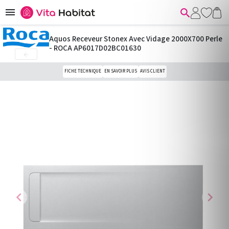


Aquos Receveur Stonex Avec Vidage 2000X700 Perle
- ROCA AP6017D02BC01630

FICHE TECHNIQUE
EN SAVOIR PLUS
AVIS CLIENT
chevron_left
chevron_right