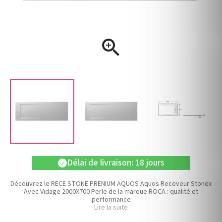

Délai de livraison: 18 jours
check
Découvrez le RECE STONE PRENIUM AQUOS Aquos Receveur Stonex
Avec Vidage 2000X700 Perle de la marque ROCA : qualité et
performance
Lire la suite