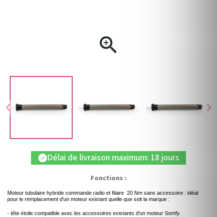

chevron_left
chevron_right
Délai de livraison maximum: 18 jours
check
Fonctions :
Moteur tubulaire hybride commande radio et filaire 20 Nm sans accessoire : idéal
pour le remplacement d'un moteur existant quelle que soit la marque :
- tête étoile compatible avec les accessoires existants d'un moteur Somfy.