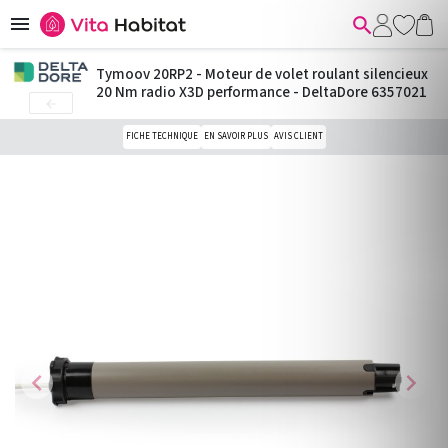


Tymoov 20RP2 - Moteur de volet roulant silencieux
20 Nm radio X3D performance - DeltaDore 6357021

FICHE TECHNIQUE
EN SAVOIR PLUS
AVIS CLIENT
chevron_left
chevron_right