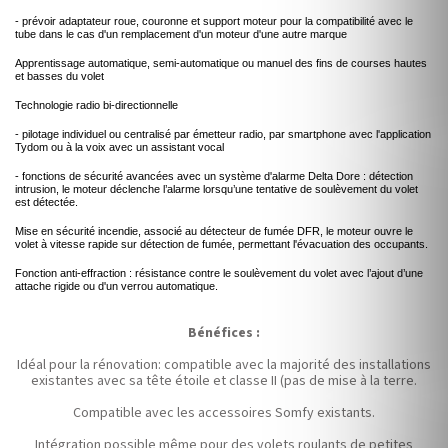
- prévoir adaptateur roue, couronne et support moteur pour la compatibilité avec le
tube dans le cas d'un remplacement d'un moteur d'une autre marque
Apprentissage automatique, semi-automatique ou manuel des fins de courses hautes
et basses du volet
Technologie radio bi-directionnelle
- pilotage individuel ou centralisé par émetteur radio, par smartphone avec l'application
Tydom ou à la voix avec un assistant vocal
- fonctions de sécurité avancées avec un système d'alarme Delta Dore : détection
intrusion, le moteur déclenche l’alarme lorsqu’une tentative de soulèvement du volet
est détectée.
Mise en sécurité incendie, associé au détecteur de fumée DFR, le moteur ouvre le
volet à vitesse rapide sur détection de fumée, permettant l'évacuation des occupants.
Fonction anti-effraction : résistance contre le soulèvement du volet avec l’ajout d’une
attache rigide ou d'un verrou automatique.
Bénéfices :
Idéal pour la rénovation: compatible avec la majorité des installations
existantes avec sa tête étoile et classe II (pas de mise à la terre.
Compatible avec les accessoires Somfy existants.
Intégration possible même pour des volets roulants de petites