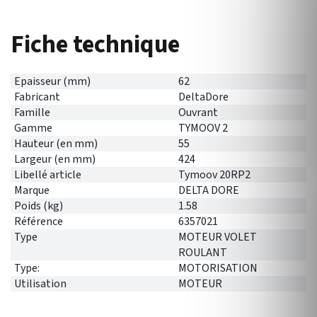
Fiche technique
Epaisseur (mm)
62
Fabricant
DeltaDore
Famille
Ouvrant
Gamme
TYMOOV 2
Hauteur (en mm)
55
Largeur (en mm)
424
Libellé article
Tymoov 20RP2
Marque
DELTA DORE
Poids (kg)
1.58
Référence
6357021
Type
MOTEUR VOLET
ROULANT
Type:
MOTORISATION
Utilisation
MOTEUR