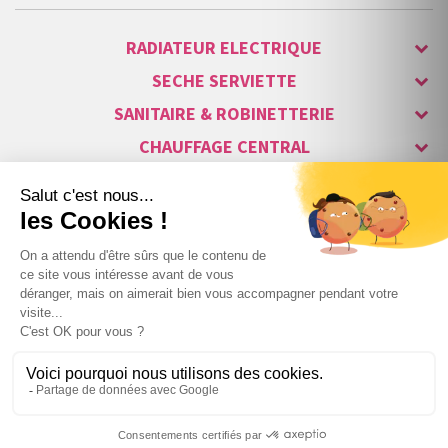
RADIATEUR ELECTRIQUE
SECHE SERVIETTE
SANITAIRE & ROBINETTERIE
CHAUFFAGE CENTRAL
ALARME & SÉCURITÉ
MAISON CONNECTÉE
VISIOPHONE & INTERPHONE
LUMINAIRES & ECLAIRAGE
NOS GAMMES STARS
Copyright © 2007-2026 Vita habitat - Tous droits réservés.
248
,15 €
TTC