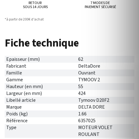
RETOUR
7 MODES DE
SOUS 14 JOURS
PAIEMENT SÉCURISÉ
*à partir de 200€ d’achat
Fiche technique
Epaisseur (mm)
62
Fabricant
DeltaDore
Famille
Ouvrant
Gamme
TYMOOV 2
Hauteur (en mm)
55
Largeur (en mm)
424
Libellé article
Tymoov D20F2
Marque
DELTA DORE
Poids (kg)
1.66
Référence
6357025
Type
MOTEUR VOLET
ROULANT