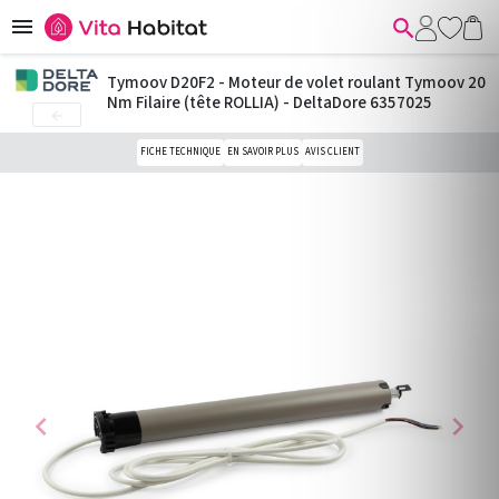


Tymoov D20F2 - Moteur de volet roulant Tymoov 20
Nm Filaire (tête ROLLIA) - DeltaDore 6357025

FICHE TECHNIQUE
EN SAVOIR PLUS
AVIS CLIENT
chevron_left
chevron_right