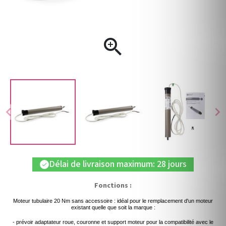

chevron_left
chevron_right
Délai de livraison maximum: 28 jours
check
Fonctions :
Moteur tubulaire 20 Nm sans accessoire : idéal pour le remplacement d'un moteur
existant quelle que soit la marque :
- prévoir adaptateur roue, couronne et support moteur pour la compatibilité avec le