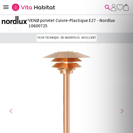


VENØ potelet Cuivre-Plastique E27 - Nordlux
10600725

FICHE TECHNIQUE
EN SAVOIR PLUS
AVIS CLIENT
chevron_left
chevron_right