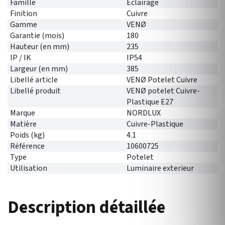
Famille
Eclairage
Finition
Cuivre
Gamme
VENØ
Garantie (mois)
180
Hauteur (en mm)
235
IP / IK
IP54
Largeur (en mm)
385
Libellé article
VENØ Potelet Cuivre
Libellé produit
VENØ potelet Cuivre-
Plastique E27
Marque
NORDLUX
Matière
Cuivre-Plastique
Poids (kg)
4.1
Référence
10600725
Type
Potelet
Utilisation
Luminaire exterieur
Description détaillée