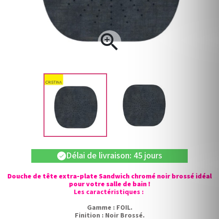

Délai de livraison: 45 jours
check
Douche de tête extra-plate Sandwich chromé noir brossé idéal
pour votre salle de bain !
Les caractéristiques :
Gamme : FOIL.
Finition : Noir Brossé.