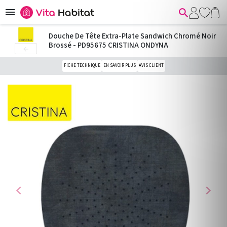


Douche De Tête Extra-Plate Sandwich Chromé Noir
Brossé - PD95675 CRISTINA ONDYNA

FICHE TECHNIQUE
EN SAVOIR PLUS
AVIS CLIENT
chevron_left
chevron_right