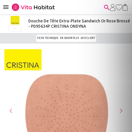


Douche De Tête Extra-Plate Sandwich Or Rose Brossé
- PD95634P CRISTINA ONDYNA

FICHE TECHNIQUE
EN SAVOIR PLUS
AVIS CLIENT
chevron_left
chevron_right