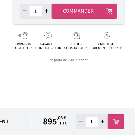
−
+
COMMANDER
LIVRAISON
GARANTIE
RETOUR
7 MODES DE
GRATUITE*
CONSTRUCTEUR
SOUS 14 JOURS
PAIEMENT SÉCURISÉ
*à partir de 200€ d’achat
,06 €
895
−
+
IENT
TTC