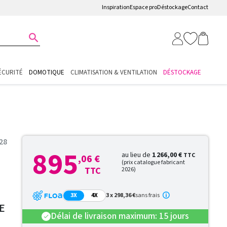
Inspiration
Espace pro
Déstockage
Contact

ÉCURITÉ
DOMOTIQUE
CLIMATISATION & VENTILATION
DÉSTOCKAGE
28
895
au lieu de
1 266,00 €
TTC
,06 €
(prix catalogue fabricant
TTC
2026)
3X
4X
3 x 298,36 €
sans frais
E
Délai de livraison maximum: 15 jours
check