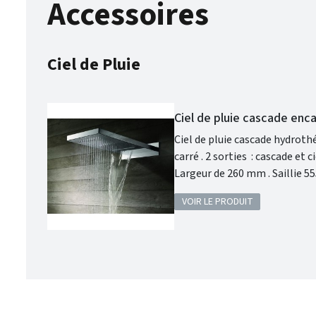
Accessoires
Ciel de Pluie
Ciel de pluie cascade en
Ciel de pluie cascade hydrothérapie Les + Ciel de pluie . Système cascade à encastrer . 
carré . 2 sorties : cascade et ciel de pluie. Raccordement par flexibles . Inox et acier . Plaque 320 x 90 mm .
VOIR LE PRODUIT