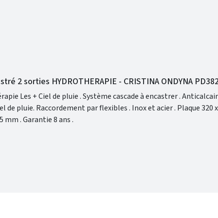
castré 2 sorties HYDROTHERAPIE - CRISTINA ONDYNA PD38
Anticalcaire mural
Largeur de 260 mm . Saillie 555 mm . Garantie 8 ans .