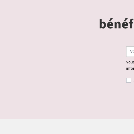
bénéfi
Vous
info