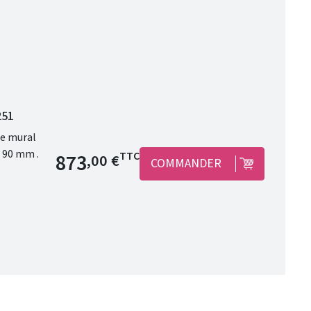
251
Prix de base
873
TTC
,00 €
COMMANDER