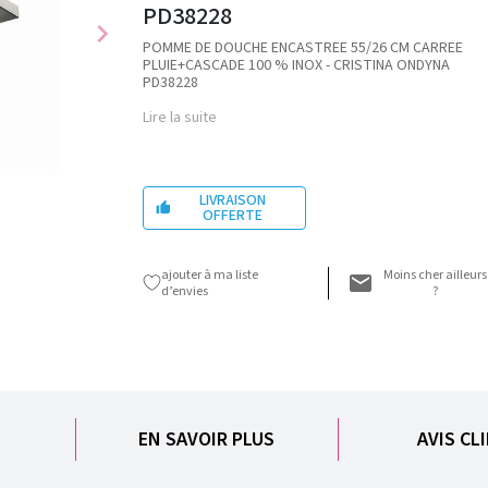
PD38228
chevron_right
POMME DE DOUCHE ENCASTREE 55/26 CM CARREE
PLUIE+CASCADE 100 % INOX - CRISTINA ONDYNA
PD38228
Lire la suite
LIVRAISON

OFFERTE
ajouter à ma liste
Moins cher ailleurs
d’envies
?
S
EN SAVOIR PLUS
AVIS CL