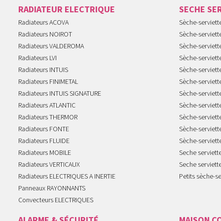
RADIATEUR ELECTRIQUE
SECHE SE
Radiateurs ACOVA
Sèche-serviet
Radiateurs NOIROT
Sèche-serviett
Radiateurs VALDEROMA
Sèche-serviett
Radiateurs LVI
Sèche-serviett
Radiateurs INTUIS
Sèche-serviet
Radiateurs FINIMETAL
Sèche-serviet
Radiateurs INTUIS SIGNATURE
Sèche-serviet
Radiateurs ATLANTIC
Sèche-serviett
Radiateurs THERMOR
Sèche-serviet
Radiateurs FONTE
Sèche-serviett
Radiateurs FLUIDE
Sèche-serviet
Radiateurs MOBILE
Seche serviet
Radiateurs VERTICAUX
Seche serviet
Radiateurs ELECTRIQUES A INERTIE
Petits sèche-se
Panneaux RAYONNANTS
Convecteurs ELECTRIQUES
ALARME & SÉCURITÉ
MAISON C