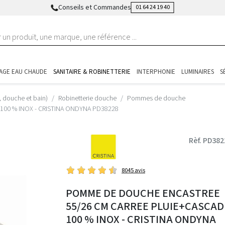
Conseils et Commandes
01 64 24 19 40
AGE EAU CHAUDE
SANITAIRE & ROBINETTERIE
INTERPHONIE
LUMINAIRES
S
, douche et bain)
Robinetterie douche
Pommes de douche
00 % INOX - CRISTINA ONDYNA PD38228
Rèf. PD382
8045 avis
POMME DE DOUCHE ENCASTREE
55/26 CM CARREE PLUIE+CASCAD
100 % INOX - CRISTINA ONDYNA