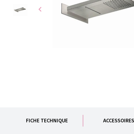
chevron_left
FICHE TECHNIQUE
ACCESSOIRE