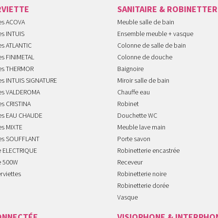
RVIETTE
SANITAIRE & ROBINETTER
tes ACOVA
Meuble salle de bain
es INTUIS
Ensemble meuble + vasque
es ATLANTIC
Colonne de salle de bain
es FINIMETAL
Colonne de douche
tes THERMOR
Baignoire
tes INTUIS SIGNATURE
Miroir salle de bain
tes VALDEROMA
Chauffe eau
es CRISTINA
Robinet
tes EAU CHAUDE
Douchette WC
es MIXTE
Meuble lave main
tes SOUFFLANT
Porte savon
te ELECTRIQUE
Robinetterie encastrée
te 500W
Receveur
rviettes
Robinetterie noire
Robinetterie dorée
Vasque
ONNECTÉE
VISIOPHONE & INTERPHO