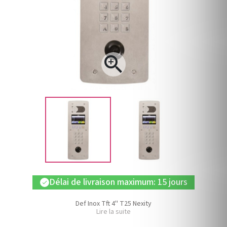

Délai de livraison maximum: 15 jours
check
Def Inox Tft 4'' T25 Nexity
Lire la suite