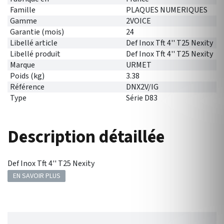
Famille
PLAQUES NUMERIQUES
Gamme
2VOICE
Garantie (mois)
24
Libellé article
Def Inox Tft 4'' T25 Nexity
Libellé produit
Def Inox Tft 4'' T25 Nexity
Marque
URMET
Poids (kg)
3.38
Référence
DNX2V/IG
Type
Série D83
Description détaillée
Def Inox Tft 4'' T25 Nexity
EN SAVOIR PLUS