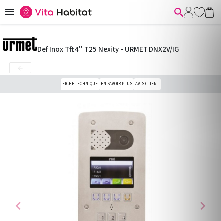


Def Inox Tft 4'' T25 Nexity - URMET DNX2V/IG

FICHE TECHNIQUE
EN SAVOIR PLUS
AVIS CLIENT
chevron_left
chevron_right