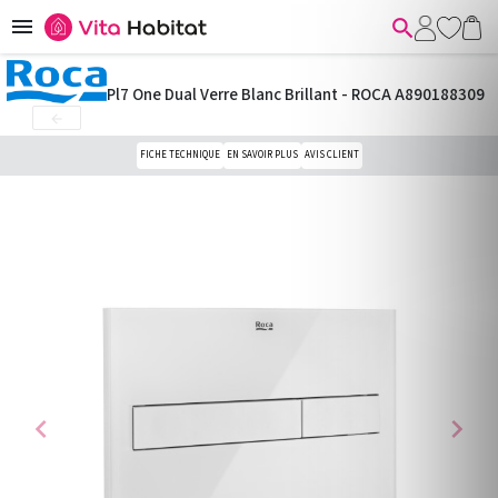


Pl7 One Dual Verre Blanc Brillant - ROCA A890188309

FICHE TECHNIQUE
EN SAVOIR PLUS
AVIS CLIENT
chevron_left
chevron_right