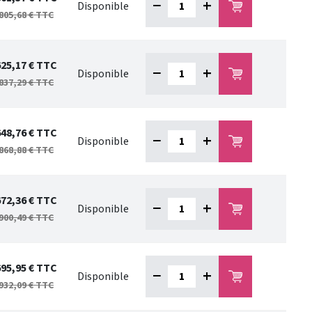
−
+
Disponible
805,68 €
TTC
625,17 €
TTC
−
+
Disponible
837,29 €
TTC
648,76 €
TTC
−
+
Disponible
868,88 €
TTC
672,36 €
TTC
−
+
Disponible
900,49 €
TTC
695,95 €
TTC
−
+
Disponible
932,09 €
TTC