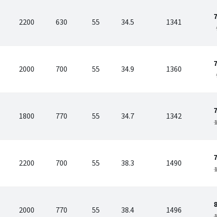
2200
630
55
34.5
1341
2000
700
55
34.9
1360
1800
770
55
34.7
1342
1
2200
700
55
38.3
1490
1
2000
770
55
38.4
1496
1