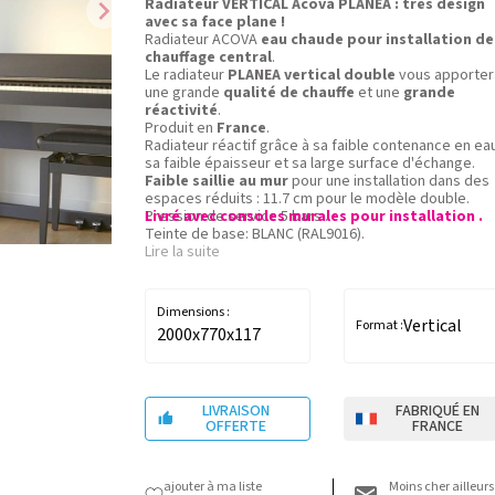
chevron_right
Radiateur VERTICAL Acova PLANEA : très design
avec sa face plane !
Radiateur ACOVA
eau chaude pour installation de
chauffage central
.
Le radiateur
PLANEA vertical double
vous apporter
une grande
qualité de chauffe
et une
grande
réactivité
.
Produit en
France
.
Radiateur réactif grâce à sa faible contenance en ea
sa faible épaisseur et sa large surface d'échange.
Faible saillie au mur
pour une installation dans des
espaces réduits : 11.7 cm pour le modèle double.
Pression de service 5 bars .
Livré avec consoles murales pour installation .
Teinte de base: BLANC (RAL9016).
50 teintes ACOVA en option.
Lire la suite
Existe en modèles horizontaux et verticaux, simples 
doubles.
Radiateur eau chaude ACOVA.
Dimensions :
Vertical
Format :
2000x770x117
LIVRAISON
FABRIQUÉ EN

OFFERTE
FRANCE
ajouter à ma liste
Moins cher ailleurs