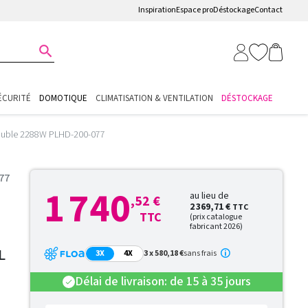
Inspiration
Espace pro
Déstockage
Contact

ÉCURITÉ
DOMOTIQUE
CLIMATISATION & VENTILATION
DÉSTOCKAGE
 double 2288W PLHD-200-077
77
1 740
au lieu de
,52 €
2 369,71 €
TTC
TTC
(prix catalogue
fabricant 2026)
L
3X
4X
3 x 580,18 €
sans frais
Délai de livraison: de 15 à 35 jours
check