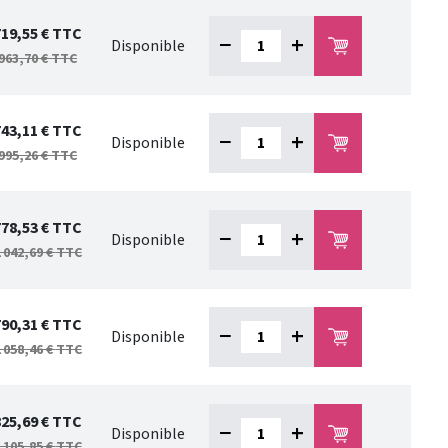
719,55 €
TTC
−
+
Disponible
963,70 €
TTC
743,11 €
TTC
−
+
Disponible
995,26 €
TTC
778,53 €
TTC
−
+
Disponible
 042,69 €
TTC
790,31 €
TTC
−
+
Disponible
 058,46 €
TTC
825,69 €
TTC
−
+
Disponible
 105,85 €
TTC