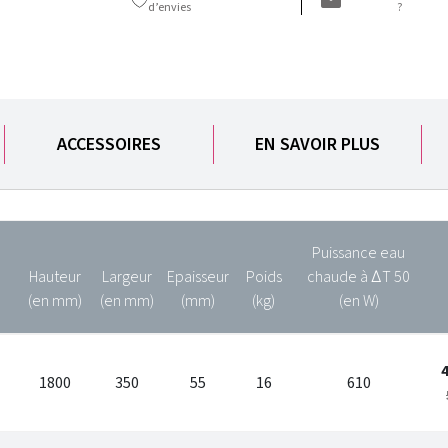
d’envies
?
ACCESSOIRES
EN SAVOIR PLUS
Puissance eau
Hauteur
Largeur
Epaisseur
Poids
chaude à ∆T 50
(en mm)
(en mm)
(mm)
(kg)
(en W)
1800
350
55
16
610