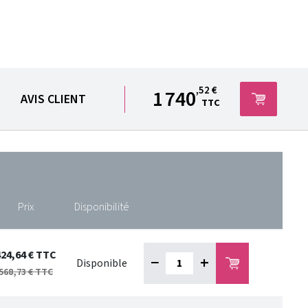
,52 €
1 740
AVIS CLIENT
TTC
Prix
Disponibilité
424,64 €
TTC
−
+
Disponible
568,73 €
TTC