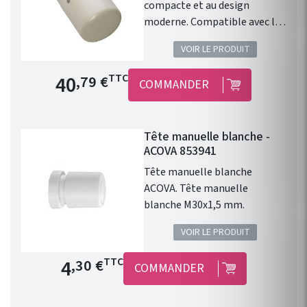
compacte et au design
moderne. Compatible avec les
radiateurs eau chaude ACOVA.
VOIR LE PRODUIT
Type de raccord : M30 x1,5.
Finition : Blanc. 46 Couleurs en
Prix de base
40
TTC
,79 €
COMMANDER
option. Cette tête
thermostatique design
blanche permet le contrôle
Tête manuelle blanche -
avec précision de la
ACOVA 853941
température d'un radiateur ou
d'un sèche serviette à eau
Tête manuelle blanche
chaude.
ACOVA. Tête manuelle
blanche M30x1,5 mm.
VOIR LE PRODUIT
Prix de base
4
TTC
,30 €
COMMANDER