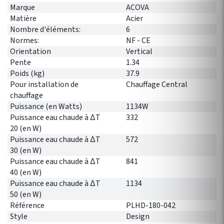
Marque
ACOVA
Matière
Acier
Nombre d'éléments:
6
Normes:
NF - CE
Orientation
Vertical
Pente
1.34
Poids (kg)
37.9
Pour installation de
Chauffage Central
chauffage
Puissance (en Watts)
1134W
Puissance eau chaude à ∆T
332
20 (en W)
Puissance eau chaude à ∆T
572
30 (en W)
Puissance eau chaude à ∆T
841
40 (en W)
Puissance eau chaude à ∆T
1134
50 (en W)
Référence
PLHD-180-042
Style
Design