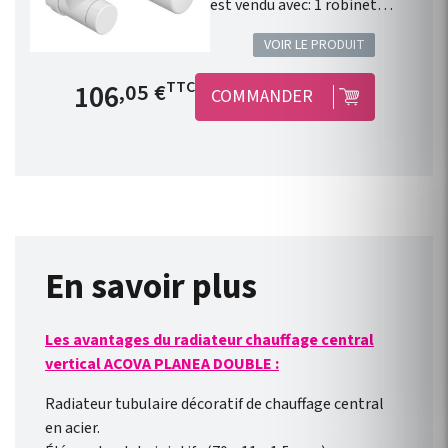
est vendu avec: 1 robinet
équerre 1/2" . 1 coude de
VOIR LE PRODUIT
réglage 1/2" . 1 tête manuelle
blanche . 1 paire de raccords
Prix de base
106
TTC
,05 €
COMMANDER
cuivre 14. 1 paire de raccords
PER 12. Installation
fonctionnelle. Kit
robinetterie compatible avec
chauffage central Fassane
Prem's ACOVA . Disponible en
46 couleurs !
En savoir plus
Les avantages du radiateur chauffage central
vertical ACOVA PLANEA DOUBLE :
Radiateur tubulaire décoratif de chauffage central
en acier.