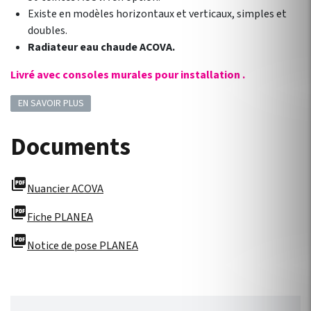
Existe en modèles horizontaux et verticaux, simples et
doubles.
Radiateur eau chaude ACOVA.
Livré avec consoles murales pour installation .
EN SAVOIR PLUS
Documents
picture_as_pdf
Nuancier ACOVA
picture_as_pdf
Fiche PLANEA
picture_as_pdf
Notice de pose PLANEA