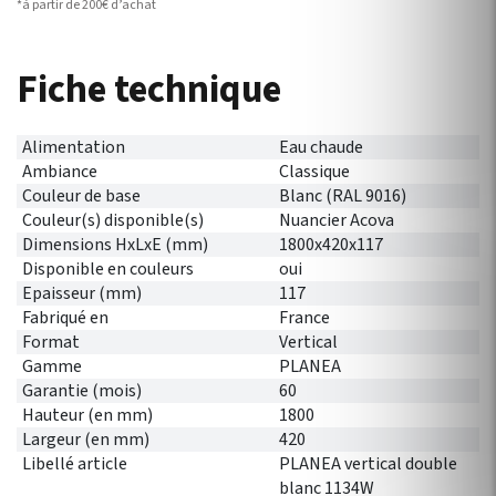
*à partir de 200€ d’achat
Fiche technique
Alimentation
Eau chaude
Ambiance
Classique
Couleur de base
Blanc (RAL 9016)
Couleur(s) disponible(s)
Nuancier Acova
Dimensions HxLxE (mm)
1800x420x117
Disponible en couleurs
oui
Epaisseur (mm)
117
Fabriqué en
France
Format
Vertical
Gamme
PLANEA
Garantie (mois)
60
Hauteur (en mm)
1800
Largeur (en mm)
420
Libellé article
PLANEA vertical double
blanc 1134W