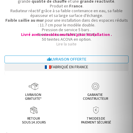
grande
qualité de chauffe
et une
grande réactivité
.
Produit en
France
.
Radiateur réactif grâce à sa faible contenance en eau, sa faible
épaisseur et sa large surface d'échange.
Faible saillie au mur
pour une installation dans des espaces réduits
: 11.7 cm pour le modèle double.
Pression de service 5 bars .
Livré avec consoles murales pour installation .
Teinte de base: BLANC (RAL9016).
50 teintes ACOVA en option.
Existe en modèles horizontaux et verticaux, simples et doubles.
Lire la suite
Radiateur eau chaude ACOVA.
LIVRAISON OFFERTE

FABRIQUÉ EN FRANCE
LIVRAISON
GARANTIE
GRATUITE*
CONSTRUCTEUR
RETOUR
7 MODES DE
SOUS 14 JOURS
PAIEMENT SÉCURISÉ