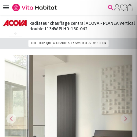


Radiateur chauffage central ACOVA - PLANEA Vertical
double 1134W PLHD-180-042

FICHE TECHNIQUE
ACCESSOIRES
EN SAVOIR PLUS
AVIS CLIENT
chevron_left
chevron_right