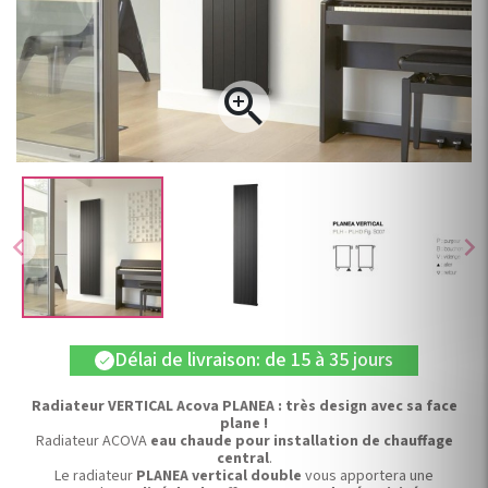

chevron_left
chevron_right
Délai de livraison: de 15 à 35 jours
check
Radiateur VERTICAL Acova PLANEA : très design avec sa face
plane !
Radiateur ACOVA
eau chaude pour installation de chauffage
central
.
Le radiateur
PLANEA vertical double
vous apportera une