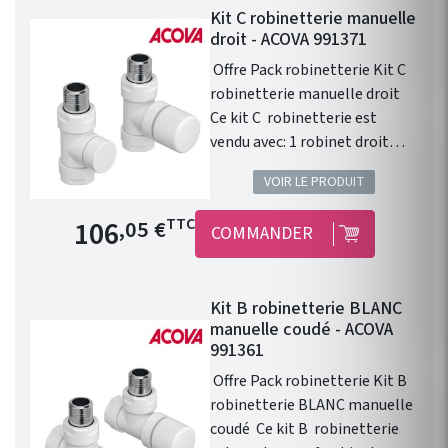
Kit C robinetterie manuelle
droit - ACOVA 991371
Offre Pack robinetterie Kit C
robinetterie manuelle droit
Ce kit C robinetterie est
vendu avec: 1 robinet droit
1/2" . 1 té de réglage 1/2" . 1
VOIR LE PRODUIT
tête manuelle Blanche . 1
paire de raccords cuivre 14. 1
Prix de base
106
TTC
,05 €
COMMANDER
paire de raccords PER 12. 1
paire de raccords multicouche
16 x 2. Installation
Kit B robinetterie BLANC
fonctionnelle. Disponible
manuelle coudé - ACOVA
dans les 46 couleurs du
991361
nuancier Acova ! Kit
Offre Pack robinetterie Kit B
robinetterie compatible avec
robinetterie BLANC manuelle
chauffage central Fassane
coudé Ce kit B robinetterie
Prem's ACOVA .