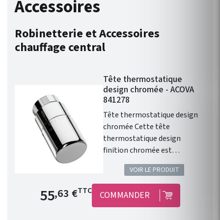
Accessoires
Robinetterie et Accessoires
chauffage central
Tête thermostatique
design chromée - ACOVA
841278
Tête thermostatique design
chromée Cette tête
thermostatique design
finition chromée est
compatible avec l'ensemble
VOIR LE PRODUIT
de la gamme de chauffage
central Fassane Prem's de
Prix de base
55
TTC
,63 €
COMMANDER
chez ACOVA .