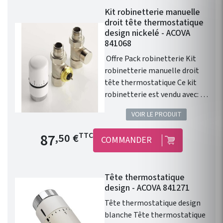
Kit robinetterie manuelle
droit tête thermostatique
design nickelé - ACOVA
841068
Offre Pack robinetterie Kit
robinetterie manuelle droit
tête thermostatique Ce kit
robinetterie est vendu avec: 1
robinet droit 1/2" . 1 té de
VOIR LE PRODUIT
réglage 1/2" . 1 tete
thermostatique design
Prix de base
87
TTC
,50 €
COMMANDER
blanche . 1 paire de raccords
cuivre 14. 1 paire de raccords
PER 12. Installation
Tête thermostatique
fonctionnelle. Kit
design - ACOVA 841271
robinetterie compatible avec
chauffage central Fassane
Tête thermostatique design
Prem's ACOVA .
blanche Tête thermostatique