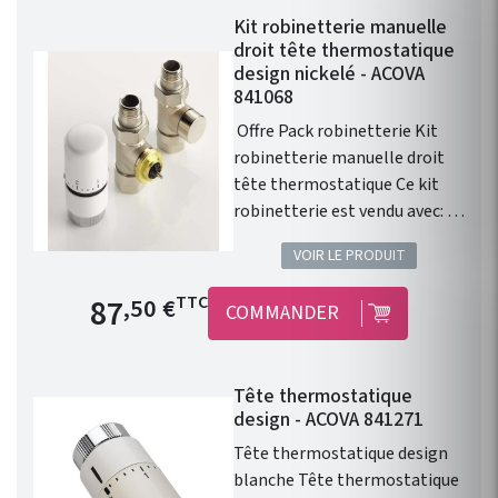
Kit robinetterie manuelle
droit tête thermostatique
design nickelé - ACOVA
841068
Offre Pack robinetterie Kit
robinetterie manuelle droit
tête thermostatique Ce kit
robinetterie est vendu avec: 1
robinet droit 1/2" . 1 té de
VOIR LE PRODUIT
réglage 1/2" . 1 tete
thermostatique design
Prix de base
87
TTC
,50 €
COMMANDER
blanche . 1 paire de raccords
cuivre 14. 1 paire de raccords
PER 12. Installation
Tête thermostatique
fonctionnelle. Kit
design - ACOVA 841271
robinetterie compatible avec
chauffage central Fassane
Tête thermostatique design
Prem's ACOVA .
blanche Tête thermostatique