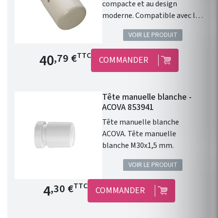
compacte et au design
moderne. Compatible avec les
radiateurs eau chaude ACOVA.
VOIR LE PRODUIT
Type de raccord : M30 x1,5.
Finition : Blanc. 46 Couleurs en
Prix de base
40
TTC
,79 €
COMMANDER
option. Cette tête
thermostatique design
blanche permet le contrôle
Tête manuelle blanche -
avec précision de la
ACOVA 853941
température d'un radiateur ou
d'un sèche serviette à eau
Tête manuelle blanche
chaude.
ACOVA. Tête manuelle
blanche M30x1,5 mm.
VOIR LE PRODUIT
Prix de base
4
TTC
,30 €
COMMANDER