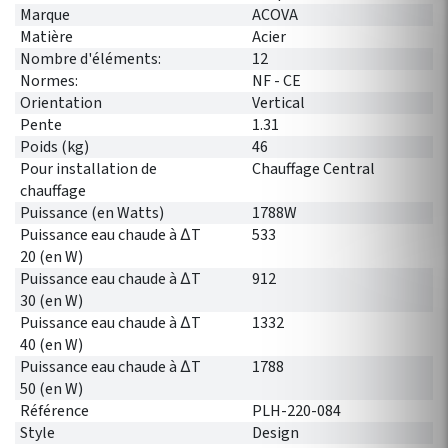
Marque
ACOVA
Matière
Acier
Nombre d'éléments:
12
Normes:
NF - CE
Orientation
Vertical
Pente
1.31
Poids (kg)
46
Pour installation de
Chauffage Central
chauffage
Puissance (en Watts)
1788W
Puissance eau chaude à ∆T
533
20 (en W)
Puissance eau chaude à ∆T
912
30 (en W)
Puissance eau chaude à ∆T
1332
40 (en W)
Puissance eau chaude à ∆T
1788
50 (en W)
Référence
PLH-220-084
Style
Design