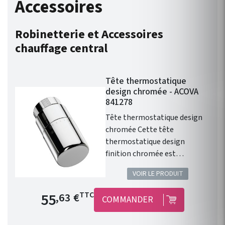
Accessoires
Robinetterie et Accessoires
chauffage central
Tête thermostatique
design chromée - ACOVA
841278
Tête thermostatique design
chromée Cette tête
thermostatique design
finition chromée est
compatible avec l'ensemble
VOIR LE PRODUIT
de la gamme de chauffage
central Fassane Prem's de
Prix de base
55
TTC
,63 €
COMMANDER
chez ACOVA .