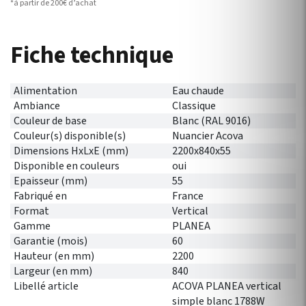
*à partir de 200€ d’achat
Fiche technique
Alimentation
Eau chaude
Ambiance
Classique
Couleur de base
Blanc (RAL 9016)
Couleur(s) disponible(s)
Nuancier Acova
Dimensions HxLxE (mm)
2200x840x55
Disponible en couleurs
oui
Epaisseur (mm)
55
Fabriqué en
France
Format
Vertical
Gamme
PLANEA
Garantie (mois)
60
Hauteur (en mm)
2200
Largeur (en mm)
840
Libellé article
ACOVA PLANEA vertical
simple blanc 1788W