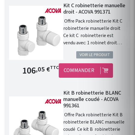
Kit C robinetterie manuelle
droit - ACOVA 991371
Offre Pack robinetterie Kit C
robinetterie manuelle droit
Ce kit C robinetterie est
vendu avec: 1 robinet droit
1/2" . 1 té de réglage 1/2" . 1
VOIR LE PRODUIT
tête manuelle Blanche . 1
paire de raccords cuivre 14. 1
Prix de base
106
TTC
,05 €
COMMANDER
paire de raccords PER 12. 1
paire de raccords multicouche
16 x 2. Installation
Kit B robinetterie BLANC
fonctionnelle. Disponible
manuelle coudé - ACOVA
dans les 46 couleurs du
991361
nuancier Acova ! Kit
Offre Pack robinetterie Kit B
robinetterie compatible avec
robinetterie BLANC manuelle
chauffage central Fassane
coudé Ce kit B robinetterie
Prem's ACOVA .