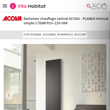


Radiateur chauffage central ACOVA - PLANEA Vertical
simple 1788W PLH-220-084

FICHE TECHNIQUE
ACCESSOIRES
EN SAVOIR PLUS
AVIS CLIENT
chevron_left
chevron_right