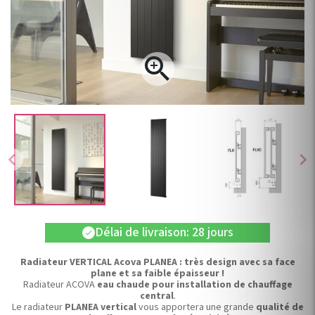

chevron_left
chevron_right
Délai de livraison: 28 jours
check
Radiateur VERTICAL Acova PLANEA : très design avec sa face
plane et sa faible épaisseur !
Radiateur ACOVA
eau chaude pour installation de chauffage
central
.
Le radiateur
PLANEA vertical
vous apportera une grande
qualité de