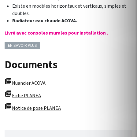
Existe en modèles horizontaux et verticaux, simples et
doubles.
Radiateur eau chaude ACOVA.
Livré avec consoles murales pour installation .
EN SAVOIR PLUS
Documents
picture_as_pdf
Nuancier ACOVA
picture_as_pdf
Fiche PLANEA
picture_as_pdf
Notice de pose PLANEA