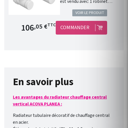
est vendu avec: 1 robinet
équerre 1/2" . 1 coude de
VOIR LE PRODUIT
réglage 1/2" . 1 tête manuelle
blanche . 1 paire de raccords
Prix de base
106
TTC
,05 €
COMMANDER
cuivre 14. 1 paire de raccords
PER 12. Installation
fonctionnelle. Kit
robinetterie compatible avec
chauffage central Fassane
Prem's ACOVA . Disponible en
46 couleurs !
En savoir plus
Les avantages du radiateur chauffage central
vertical ACOVA PLANEA :
Radiateur tubulaire décoratif de chauffage central
en acier.