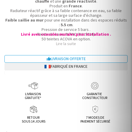
chauffe
et une
grande réactivité
.
Produit en
France
.
Radiateur réactif grâce à sa faible contenance en eau, sa faible
épaisseur et sa large surface d'échange.
Faible saillie au mur
pour une installation dans des espaces réduits
:
5.5 cm
.
Pression de service 5 bars .
Livré avec consoles murales pour installation .
Teinte de base: BLANC (RAL9016).
50 teintes ACOVA en option.
Existe en modèles horizontaux et verticaux, simples et doubles.
Lire la suite
Radiateur eau chaude ACOVA.
LIVRAISON OFFERTE

FABRIQUÉ EN FRANCE
LIVRAISON
GARANTIE
GRATUITE*
CONSTRUCTEUR
RETOUR
7 MODES DE
SOUS 14 JOURS
PAIEMENT SÉCURISÉ