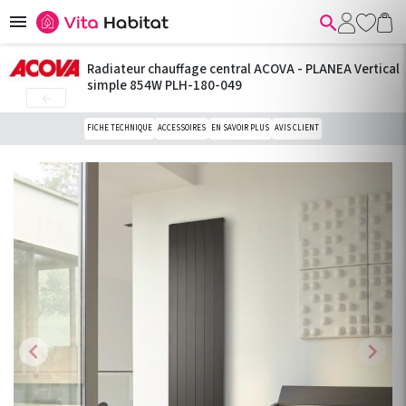


Radiateur chauffage central ACOVA - PLANEA Vertical
simple 854W PLH-180-049

FICHE TECHNIQUE
ACCESSOIRES
EN SAVOIR PLUS
AVIS CLIENT
chevron_left
chevron_right