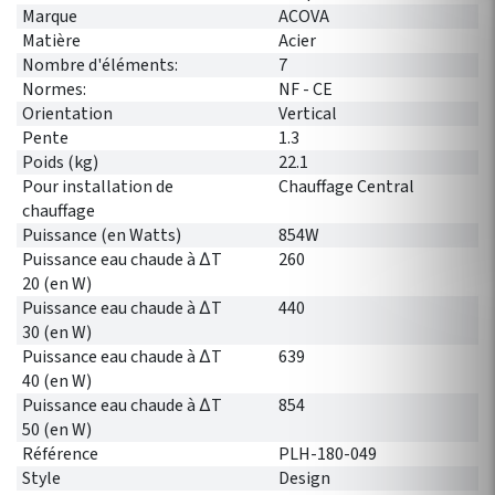
Marque
ACOVA
Matière
Acier
Nombre d'éléments:
7
Normes:
NF - CE
Orientation
Vertical
Pente
1.3
Poids (kg)
22.1
Pour installation de
Chauffage Central
chauffage
Puissance (en Watts)
854W
Puissance eau chaude à ∆T
260
20 (en W)
Puissance eau chaude à ∆T
440
30 (en W)
Puissance eau chaude à ∆T
639
40 (en W)
Puissance eau chaude à ∆T
854
50 (en W)
Référence
PLH-180-049
Style
Design