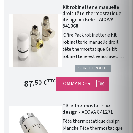
Kit robinetterie manuelle
droit tête thermostatique
design nickelé - ACOVA
841068
Offre Pack robinetterie Kit
robinetterie manuelle droit
tête thermostatique Ce kit
robinetterie est vendu avec: 1
robinet droit 1/2" . 1 té de
VOIR LE PRODUIT
réglage 1/2" . 1 tete
thermostatique design
Prix de base
87
TTC
,50 €
COMMANDER
blanche . 1 paire de raccords
cuivre 14. 1 paire de raccords
PER 12. Installation
Tête thermostatique
fonctionnelle. Kit
design - ACOVA 841271
robinetterie compatible avec
chauffage central Fassane
Tête thermostatique design
Prem's ACOVA .
blanche Tête thermostatique