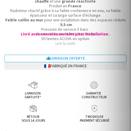
chauffe
et une
grande réactivité
.
Produit en
France
.
Radiateur réactif grâce à sa faible contenance en eau, sa faible
épaisseur et sa large surface d'échange.
Faible saillie au mur
pour une installation dans des espaces réduits
:
5.5 cm
.
Pression de service 5 bars .
Livré avec consoles murales pour installation .
Teinte de base: BLANC (RAL9016).
50 teintes ACOVA en option.
Existe en modèles horizontaux et verticaux, simples et doubles.
Lire la suite
Radiateur eau chaude ACOVA.
LIVRAISON OFFERTE

FABRIQUÉ EN FRANCE
LIVRAISON
GARANTIE
GRATUITE*
CONSTRUCTEUR
RETOUR
7 MODES DE
SOUS 14 JOURS
PAIEMENT SÉCURISÉ