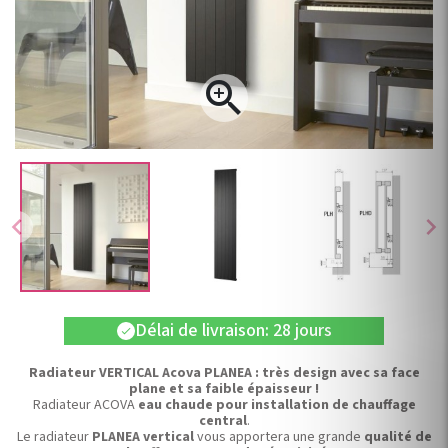

chevron_left
chevron_right
Délai de livraison: 28 jours
check
Radiateur VERTICAL Acova PLANEA : très design avec sa face
plane et sa faible épaisseur !
Radiateur ACOVA
eau chaude pour installation de chauffage
central
.
Le radiateur
PLANEA vertical
vous apportera une grande
qualité de