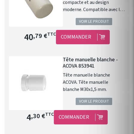
compacte et au design
moderne. Compatible avec les
radiateurs eau chaude ACOVA.
VOIR LE PRODUIT
Type de raccord : M30 x1,5.
Finition : Blanc. 46 Couleurs en
Prix de base
40
TTC
,79 €
COMMANDER
option. Cette tête
thermostatique design
blanche permet le contrôle
Tête manuelle blanche -
avec précision de la
ACOVA 853941
température d'un radiateur ou
d'un sèche serviette à eau
Tête manuelle blanche
chaude.
ACOVA. Tête manuelle
blanche M30x1,5 mm.
VOIR LE PRODUIT
Prix de base
4
TTC
,30 €
COMMANDER