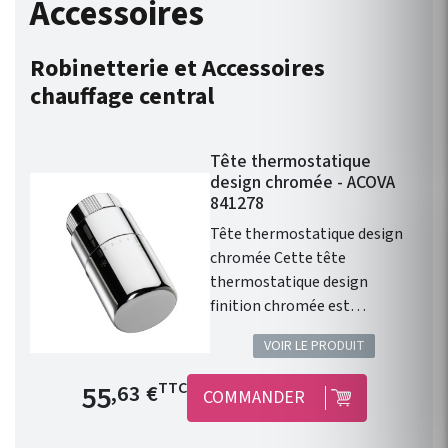
Accessoires
Robinetterie et Accessoires
chauffage central
Tête thermostatique
design chromée - ACOVA
841278
Tête thermostatique design
chromée Cette tête
thermostatique design
finition chromée est
compatible avec l'ensemble
VOIR LE PRODUIT
de la gamme de chauffage
central Fassane Prem's de
Prix de base
55
TTC
,63 €
COMMANDER
chez ACOVA .