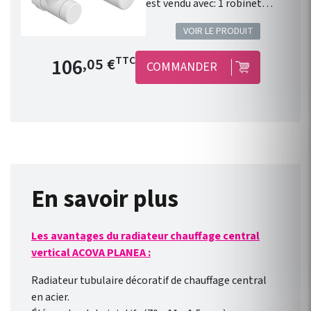
est vendu avec: 1 robinet
équerre 1/2" . 1 coude de
VOIR LE PRODUIT
réglage 1/2" . 1 tête manuelle
blanche . 1 paire de raccords
Prix de base
106
TTC
,05 €
COMMANDER
cuivre 14. 1 paire de raccords
PER 12. Installation
fonctionnelle. Kit
robinetterie compatible avec
chauffage central Fassane
Prem's ACOVA . Disponible en
46 couleurs !
En savoir plus
Les avantages du radiateur chauffage central
vertical ACOVA PLANEA :
Radiateur tubulaire décoratif de chauffage central
en acier.