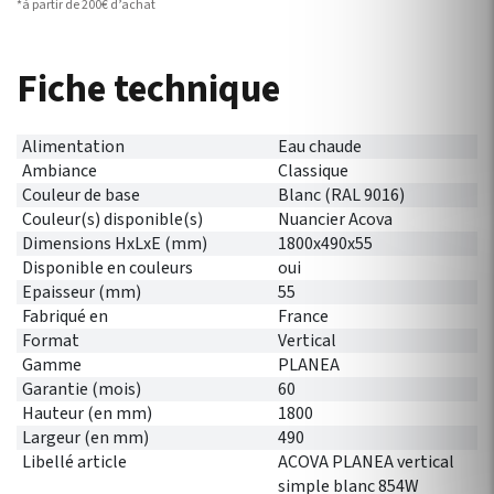
*à partir de 200€ d’achat
Fiche technique
Alimentation
Eau chaude
Ambiance
Classique
Couleur de base
Blanc (RAL 9016)
Couleur(s) disponible(s)
Nuancier Acova
Dimensions HxLxE (mm)
1800x490x55
Disponible en couleurs
oui
Epaisseur (mm)
55
Fabriqué en
France
Format
Vertical
Gamme
PLANEA
Garantie (mois)
60
Hauteur (en mm)
1800
Largeur (en mm)
490
Libellé article
ACOVA PLANEA vertical
simple blanc 854W