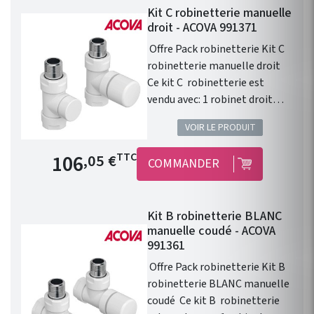
Kit C robinetterie manuelle
droit - ACOVA 991371
Offre Pack robinetterie Kit C
robinetterie manuelle droit
Ce kit C robinetterie est
vendu avec: 1 robinet droit
1/2" . 1 té de réglage 1/2" . 1
VOIR LE PRODUIT
tête manuelle Blanche . 1
paire de raccords cuivre 14. 1
Prix de base
106
TTC
,05 €
COMMANDER
paire de raccords PER 12. 1
paire de raccords multicouche
16 x 2. Installation
Kit B robinetterie BLANC
fonctionnelle. Disponible
manuelle coudé - ACOVA
dans les 46 couleurs du
991361
nuancier Acova ! Kit
Offre Pack robinetterie Kit B
robinetterie compatible avec
robinetterie BLANC manuelle
chauffage central Fassane
coudé Ce kit B robinetterie
Prem's ACOVA .