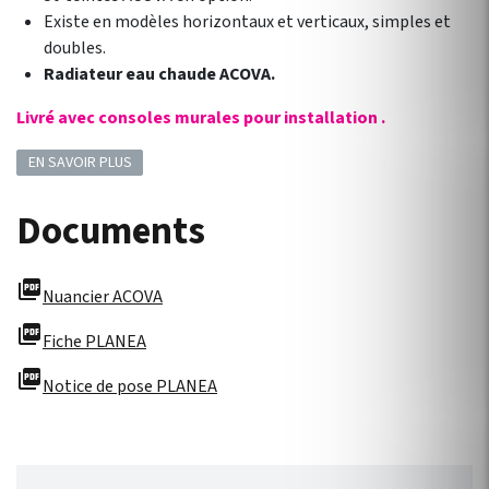
Existe en modèles horizontaux et verticaux, simples et
doubles.
Radiateur eau chaude ACOVA.
Livré avec consoles murales pour installation .
EN SAVOIR PLUS
Documents
picture_as_pdf
Nuancier ACOVA
picture_as_pdf
Fiche PLANEA
picture_as_pdf
Notice de pose PLANEA