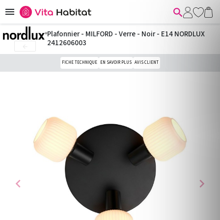


Plafonnier - MILFORD - Verre - Noir - E14 NORDLUX
2412606003

FICHE TECHNIQUE
EN SAVOIR PLUS
AVIS CLIENT
chevron_left
chevron_right