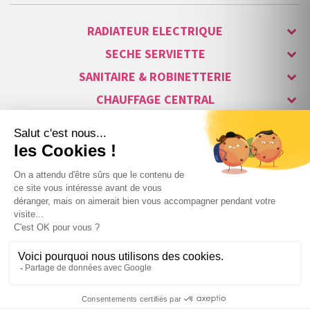
RADIATEUR ELECTRIQUE
SECHE SERVIETTE
SANITAIRE & ROBINETTERIE
CHAUFFAGE CENTRAL
ALARME & SÉCURITÉ
MAISON CONNECTÉE
VISIOPHONE & INTERPHONE
LUMINAIRES & ECLAIRAGE
NOS GAMMES STARS
Copyright © 2007-2026 Vita habitat - Tous droits réservés.
56
,06 €
TTC