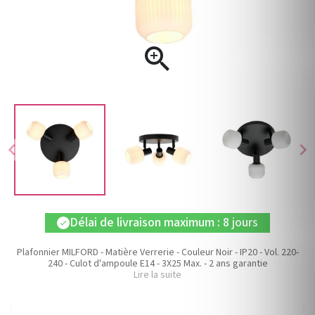

chevron_left
chevron_right
Délai de livraison maximum : 8 jours
check
Plafonnier MILFORD - Matière Verrerie - Couleur Noir - IP20 - Vol. 220-
240 - Culot d'ampoule E14 - 3X25 Max. - 2 ans garantie
Lire la suite