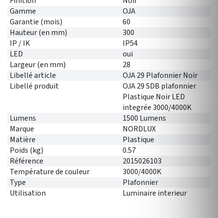
Finition
Noir
Gamme
OJA
Garantie (mois)
60
Hauteur (en mm)
300
IP / IK
IP54
LED
oui
Largeur (en mm)
28
Libellé article
OJA 29 Plafonnier Noir
Libellé produit
OJA 29 SDB plafonnier
Plastique Noir LED
integrée 3000/4000K
Lumens
1500 Lumens
Marque
NORDLUX
Matière
Plastique
Poids (kg)
0.57
Référence
2015026103
Température de couleur
3000/4000K
Type
Plafonnier
Utilisation
Luminaire interieur