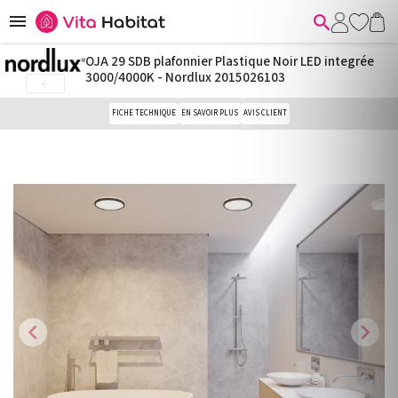


OJA 29 SDB plafonnier Plastique Noir LED integrée
3000/4000K - Nordlux 2015026103

FICHE TECHNIQUE
EN SAVOIR PLUS
AVIS CLIENT
chevron_left
chevron_right