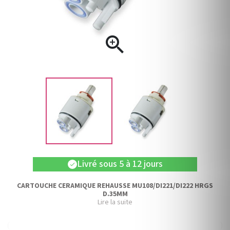

Livré sous 5 à 12 jours
check
CARTOUCHE CERAMIQUE REHAUSSE MU108/DI221/DI222 HRGS
D.35MM
Lire la suite