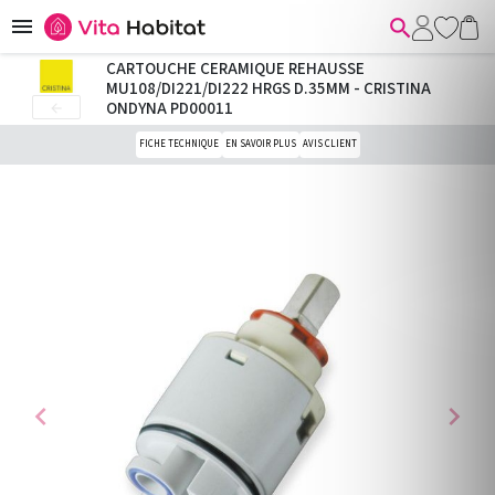


CARTOUCHE CERAMIQUE REHAUSSE
MU108/DI221/DI222 HRGS D.35MM - CRISTINA
ONDYNA PD00011

FICHE TECHNIQUE
EN SAVOIR PLUS
AVIS CLIENT
chevron_left
chevron_right