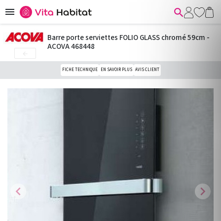


Barre porte serviettes FOLIO GLASS chromé 59cm -
ACOVA 468448

FICHE TECHNIQUE
EN SAVOIR PLUS
AVIS CLIENT
chevron_left
chevron_right