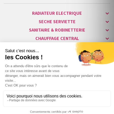
RADIATEUR ELECTRIQUE
SECHE SERVIETTE
SANITAIRE & ROBINETTERIE
CHAUFFAGE CENTRAL
ALARME & SÉCURITÉ
MAISON CONNECTÉE
VISIOPHONE & INTERPHONE
LUMINAIRES & ECLAIRAGE
NOS GAMMES STARS
Copyright © 2007-2026 Vita habitat - Tous droits réservés.
257
,83 €
TTC