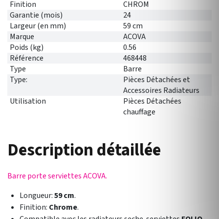
Finition
CHROM
Garantie (mois)
24
Largeur (en mm)
59 cm
Marque
ACOVA
Poids (kg)
0.56
Référence
468448
Type
Barre
Type:
Pièces Détachées et
Accessoires Radiateurs
Utilisation
Pièces Détachées
chauffage
Description détaillée
Barre porte serviettes ACOVA.
Longueur:
59 cm
.
Finition:
Chrome
.