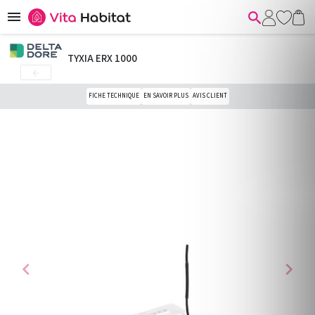


TYXIA ERX 1000

FICHE TECHNIQUE
EN SAVOIR PLUS
AVIS CLIENT
chevron_left
chevron_right