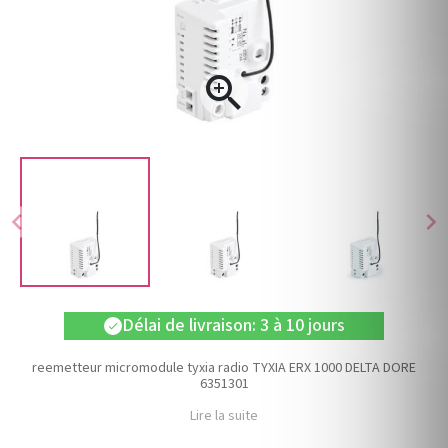

chevron_left
chevron_right
Délai de livraison: 3 à 10 jours
check
reemetteur micromodule tyxia radio TYXIA ERX 1000 DELTA DORE
6351301
Lire la suite