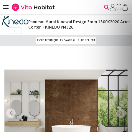


Panneau Mural Kinewal Design 3mm 1500X2020 Acier
Corten - KINEDO PM326

FICHE TECHNIQUE
EN SAVOIR PLUS
AVIS CLIENT
chevron_left
chevron_right