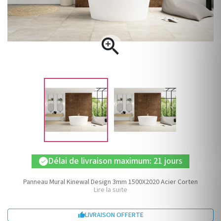

Délai de livraison maximum: 21 jours
check
Panneau Mural Kinewal Design 3mm 1500X2020 Acier Corten
Lire la suite
LIVRAISON OFFERTE
