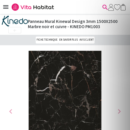


Panneau Mural Kinewal Design 3mm 1500X2500
Marbre noir et cuivre - KINEDO PM1003

FICHE TECHNIQUE
EN SAVOIR PLUS
AVIS CLIENT
chevron_left
chevron_right