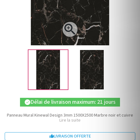

Délai de livraison maximum: 21 jours
check
Panneau Mural Kinewal Design 3mm 1500X2500 Marbre noir et cuivre
Lire la suite
LIVRAISON OFFERTE
