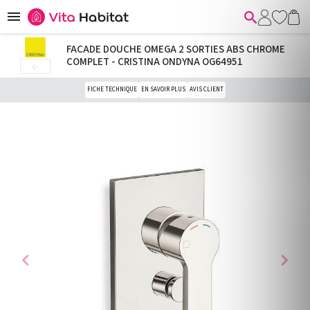


FACADE DOUCHE OMEGA 2 SORTIES ABS CHROME
COMPLET - CRISTINA ONDYNA OG64951

FICHE TECHNIQUE
EN SAVOIR PLUS
AVIS CLIENT
chevron_left
chevron_right