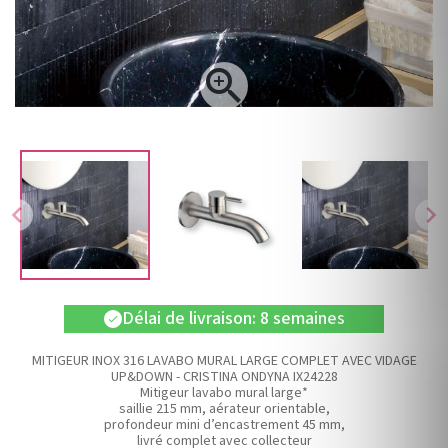

chevron_left
chevron_right
Délai de livraison: 8 semaines
check
MITIGEUR INOX 316 LAVABO MURAL LARGE COMPLET AVEC VIDAGE
UP&DOWN - CRISTINA ONDYNA IX24228
Mitigeur lavabo mural large*
saillie 215 mm, aérateur orientable,
profondeur mini d’encastrement 45 mm,
livré complet avec collecteur