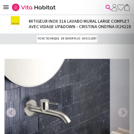


MITIGEUR INOX 316 LAVABO MURAL LARGE COMPLET
AVEC VIDAGE UP&DOWN - CRISTINA ONDYNA IX24228

FICHE TECHNIQUE
EN SAVOIR PLUS
AVIS CLIENT
chevron_left
chevron_right