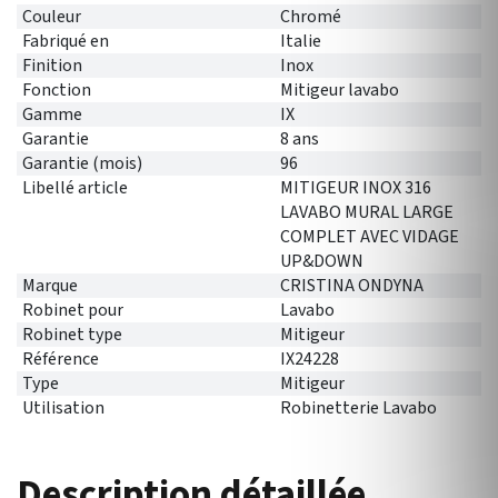
Couleur
Chromé
Fabriqué en
Italie
Finition
Inox
Fonction
Mitigeur lavabo
Gamme
IX
Garantie
8 ans
Garantie (mois)
96
Libellé article
MITIGEUR INOX 316
LAVABO MURAL LARGE
COMPLET AVEC VIDAGE
UP&DOWN
Marque
CRISTINA ONDYNA
Robinet pour
Lavabo
Robinet type
Mitigeur
Référence
IX24228
Type
Mitigeur
Utilisation
Robinetterie Lavabo
Description détaillée