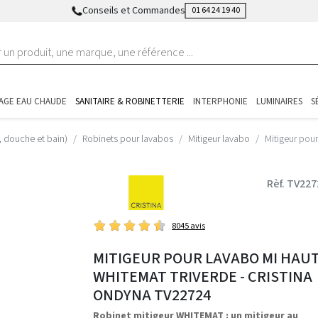
Conseils et Commandes
01 64 24 19 40
AGE EAU CHAUDE
SANITAIRE & ROBINETTERIE
INTERPHONIE
LUMINAIRES
S
, douche et bain)
Robinets pour lavabos
Mitigeur lavabo
Mitigeur pou
Rèf. TV227
8045 avis
MITIGEUR POUR LAVABO MI HAU
WHITEMAT TRIVERDE - CRISTINA
ONDYNA TV22724
Robinet mitigeur WHITEMAT : un mitigeur au