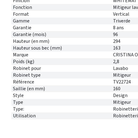
Finition
WHITEMAT (
Fonction
Mitigeur la
Format
Vertical
Gamme
Triverde
Garantie
8 ans
Garantie (mois)
96
Hauteur (en mm)
294
Hauteur sous bec (mm)
163
Marque
CRISTINA 
Poids (kg)
2,8
Robinet pour
Lavabo
Robinet type
Mitigeur
Référence
TV22724
Saillie (en mm)
160
Style
Design
Type
Mitigeur
Type:
Robinetter
Utilisation
Robinetter