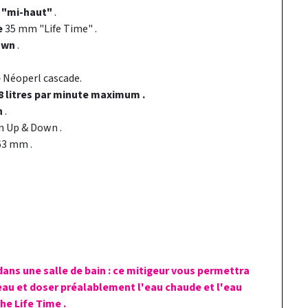
 "mi-haut"
.
e
35 mm "Life Time" .
own
.
e
Néoperl cascade.
8 litres par minute maximum .
n
.
n Up & Down .
63 mm .
ans une salle de bain : ce mitigeur vous permettra
'eau et doser préalablement l'eau chaude et l'eau
he Life Time .