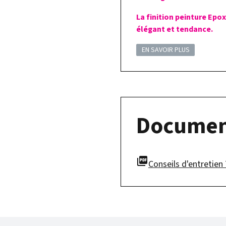
La finition peinture Epo
élégant et tendance.
EN SAVOIR PLUS
Documen
picture_as_pdf
Conseils d'entretie