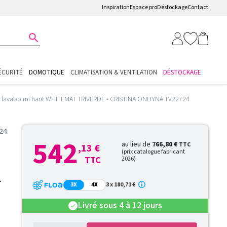
Inspiration
Espace pro
Déstockage
Contact

ÉCURITÉ
DOMOTIQUE
CLIMATISATION & VENTILATION
DÉSTOCKAGE
r lavabo mi haut WHITEMAT TRIVERDE - CRISTINA ONDYNA TV22724
24
542
au lieu de
766,80 €
TTC
,13 €
(prix catalogue fabricant
TTC
2026)
T
3X
4X
3 x 180,71 €
Livré sous 4 à 12 jours
check