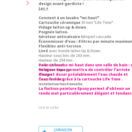
chevron_right
design avant-gardiste !
Les +
Convient à un lavabo "mi-haut"
.
Cartouche céramique
35 mm "Life Time" .
Vidage laiton up & down
.
Poignée laiton.
Aérateur anticalcaire
Néoperl cascade.
Économiseur d'eau : 8 litres par minute maximum
Flexibles anti-torsion
.
Livré
avec bonde laiton Up & Down .
Hauteur sous bec de 163 mm .
Hauteur de 294 mm .
Saillie 160 mm .
Pour un lavabo mi-haut dans une salle de bain : 
Peinture Exposy
mitigeur vous permettra de contrôler l'arrivée
.
Design
d'eau et doser préalablement l'eau chaude et
.
Garantie 8 ans .
l'eau froide grâce à la cartouche Life Time .
Installation fonctionnelle.
La finition peinture Epoxy permet d'obtenir un
rendu mat particulièrement élégant et tendanc
Lire la suite
LIVRAISON
