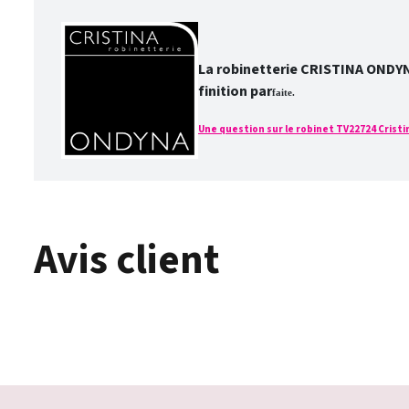
La robinetterie CRISTINA ONDYNA 
finition par
faite.
Une question sur le robinet TV22724 Cristin
Avis client