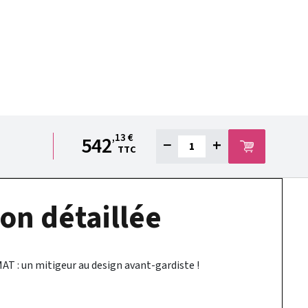
,13 €
542
−
+
TTC
on détaillée
 : un mitigeur au design avant-gardiste !