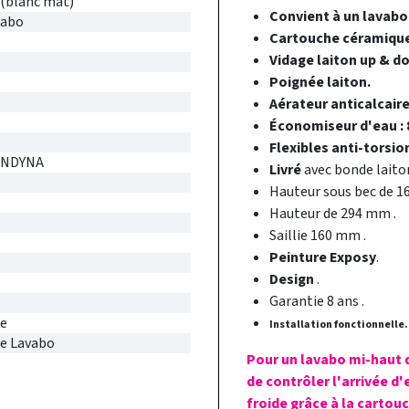
blanc mat)
Convient à un lavabo
vabo
Cartouche céramiqu
Vidage laiton up & d
Poignée laiton.
Aérateur anticalcair
Économiseur d'eau : 
Flexibles anti-torsio
ONDYNA
Livré
avec bonde laito
Hauteur sous bec de 1
Hauteur de 294 mm .
Saillie 160 mm .
Peinture Exposy
.
Design
.
Garantie 8 ans .
ie
Installation fonctionnelle.
ie Lavabo
Pour un lavabo mi-haut d
de contrôler l'arrivée d
froide grâce à la cartouc