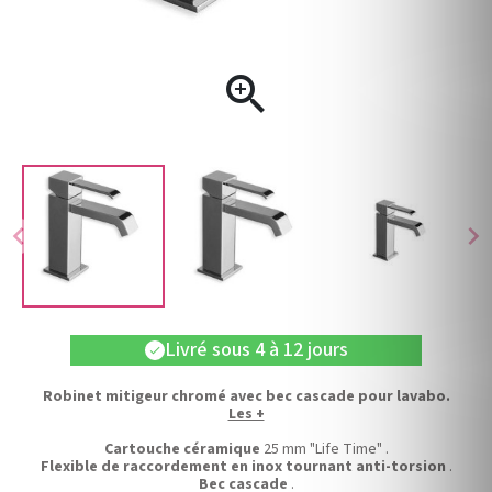

chevron_left
chevron_right
Livré sous 4 à 12 jours
check
Robinet mitigeur chromé avec bec cascade pour lavabo.
Les +
Cartouche céramique
25 mm "Life Time" .
Flexible de raccordement en inox tournant anti-torsion
.
Bec cascade
.