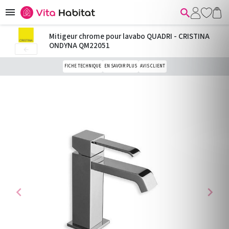


Mitigeur chrome pour lavabo QUADRI - CRISTINA
ONDYNA QM22051

FICHE TECHNIQUE
EN SAVOIR PLUS
AVIS CLIENT
chevron_left
chevron_right