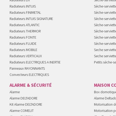
Radiateurs LVI
Sèche-serviett
Radiateurs INTUIS
Sèche-serviet
Radiateurs FINIMETAL
Sèche-serviet
Radiateurs INTUIS SIGNATURE
Sèche-serviet
Radiateurs ATLANTIC
Sèche-serviett
Radiateurs THERMOR
Sèche-serviet
Radiateurs FONTE
Sèche-serviett
Radiateurs FLUIDE
Sèche-serviet
Radiateurs MOBILE
Seche serviet
Radiateurs VERTICAUX
Seche serviet
Radiateurs ELECTRIQUES A INERTIE
Petits sèche-se
Panneaux RAYONNANTS
Convecteurs ELECTRIQUES
ALARME & SÉCURITÉ
MAISON C
Alarme
Box domotiqu
Alarme DELTADORE
Alarme Deltad
Kit Alarme DELTADORE
Motorisation de
Alarme COMELIT
Motorisation po