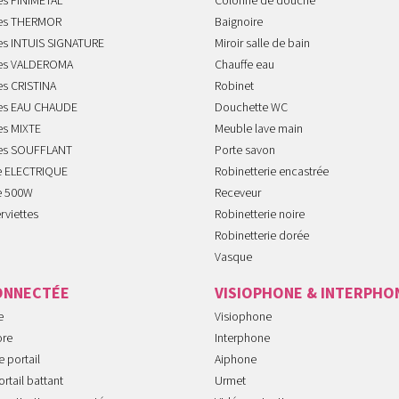
es FINIMETAL
Colonne de douche
tes THERMOR
Baignoire
tes INTUIS SIGNATURE
Miroir salle de bain
tes VALDEROMA
Chauffe eau
es CRISTINA
Robinet
tes EAU CHAUDE
Douchette WC
es MIXTE
Meuble lave main
tes SOUFFLANT
Porte savon
te ELECTRIQUE
Robinetterie encastrée
te 500W
Receveur
rviettes
Robinetterie noire
Robinetterie dorée
Vasque
ONNECTÉE
VISIOPHONE & INTERPHO
e
Visiophone
ore
Interphone
 portail
Aiphone
rtail battant
Urmet