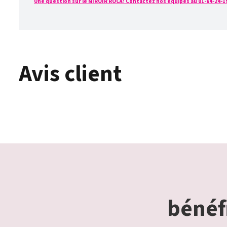
Une question sur le MIROIR ROCA? Contactez nos équipes au 01-64-24-19-4
Avis client
bénéfi