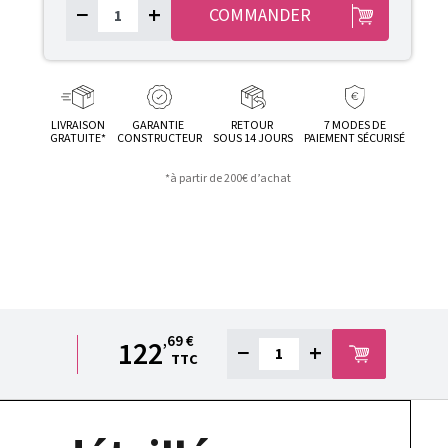
−
+
COMMANDER
LIVRAISON
GARANTIE
RETOUR
7 MODES DE
GRATUITE*
CONSTRUCTEUR
SOUS 14 JOURS
PAIEMENT SÉCURISÉ
*à partir de 200€ d’achat
,69 €
122
−
+
TTC