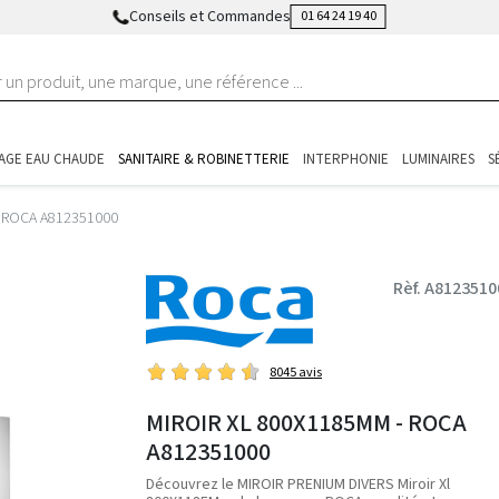
Conseils et Commandes
01 64 24 19 40
AGE EAU CHAUDE
SANITAIRE & ROBINETTERIE
INTERPHONIE
LUMINAIRES
S
- ROCA A812351000
Rèf. A8123510
8045 avis
MIROIR XL 800X1185MM - ROCA
A812351000
Découvrez le MIROIR PRENIUM DIVERS Miroir Xl