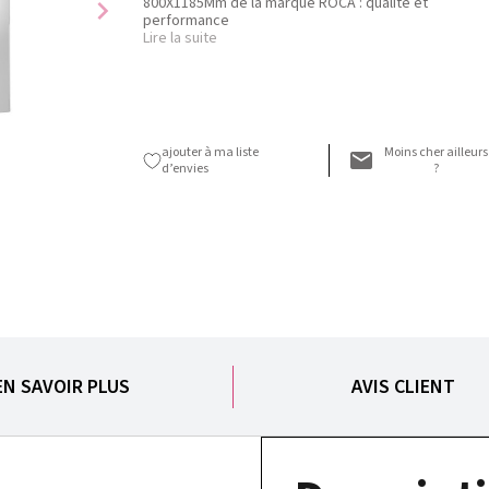
800X1185Mm de la marque ROCA : qualité et
chevron_right
performance
Lire la suite
ajouter à ma liste
Moins cher ailleurs
d’envies
?
EN SAVOIR PLUS
AVIS CLIENT