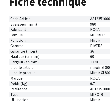
Fiche technique
Code Article
A812351000
Epaisseur (mm)
980
Fabricant
ROCA
Famille
MEUBLES
Fonction
Miroir
Gamme
DIVERS
Garantie (mois)
36
Hauteur (en mm)
60
Largeur (en mm)
1320
Libellé article
miroir xl 8
Libellé produit
Miroir Xl 
Marque
ROCA
Poids (kg)
9.7
Référence
A812351000
Type
MIROIR
Utilisation
Miroir