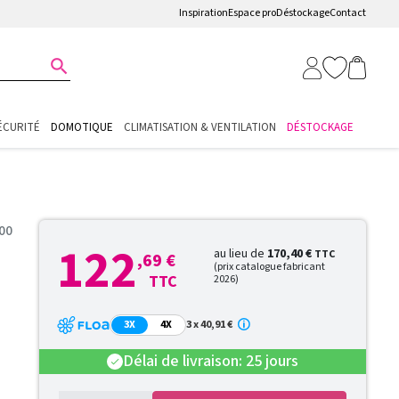
Inspiration
Espace pro
Déstockage
Contact

ÉCURITÉ
DOMOTIQUE
CLIMATISATION & VENTILATION
DÉSTOCKAGE
00
122
au lieu de
170,40 €
TTC
,69 €
(prix catalogue fabricant
TTC
2026)
3X
4X
3 x 40,91 €
Délai de livraison: 25 jours
check