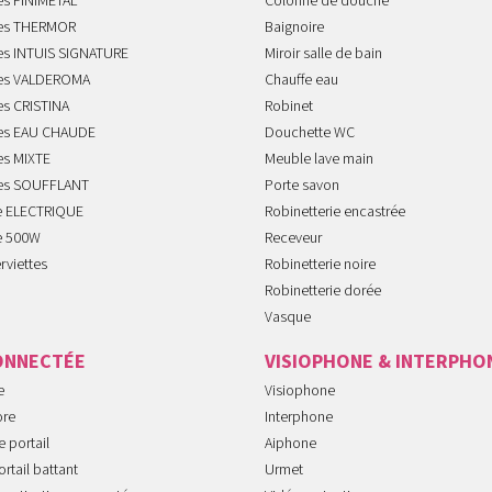
es FINIMETAL
Colonne de douche
tes THERMOR
Baignoire
tes INTUIS SIGNATURE
Miroir salle de bain
tes VALDEROMA
Chauffe eau
es CRISTINA
Robinet
tes EAU CHAUDE
Douchette WC
es MIXTE
Meuble lave main
tes SOUFFLANT
Porte savon
te ELECTRIQUE
Robinetterie encastrée
te 500W
Receveur
rviettes
Robinetterie noire
Robinetterie dorée
Vasque
ONNECTÉE
VISIOPHONE & INTERPHO
e
Visiophone
ore
Interphone
 portail
Aiphone
rtail battant
Urmet