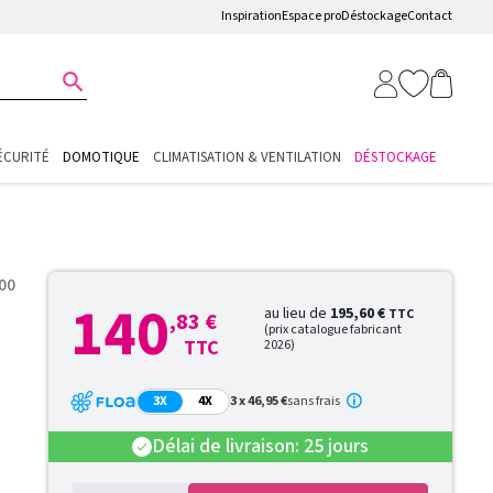
Inspiration
Espace pro
Déstockage
Contact

ÉCURITÉ
DOMOTIQUE
CLIMATISATION & VENTILATION
DÉSTOCKAGE
00
140
au lieu de
195,60 €
TTC
,83 €
(prix catalogue fabricant
TTC
2026)
3X
4X
3 x 46,95 €
sans frais
Délai de livraison: 25 jours
check