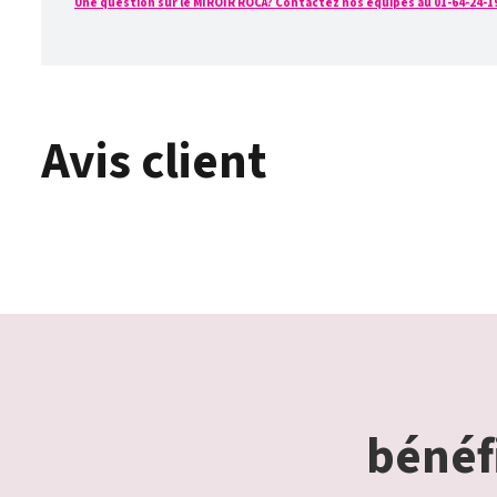
Une question sur le MIROIR ROCA? Contactez nos équipes au 01-64-24-19-4
Avis client
bénéfi