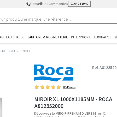
Conseils et Commandes
01 64 24 19 40
AGE EAU CHAUDE
SANITAIRE & ROBINETTERIE
INTERPHONIE
LUMINAIRES
S
 - ROCA A812352000
Rèf. A8123520
8045 avis
MIROIR XL 1000X1185MM - ROCA
A812352000
Découvrez le MIROIR PRENIUM DIVERS Miroir Xl