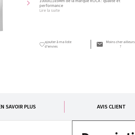
1000X1185Mm de la marque ROCA : qualité et
chevron_right
performance
Lire la suite
ajouter à ma liste
Moins cher ailleurs
d’envies
?
EN SAVOIR PLUS
AVIS CLIENT