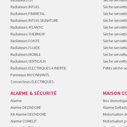
Radiateurs LVI
Sèche-serviett
Radiateurs INTUIS
Sèche-serviet
Radiateurs FINIMETAL
Sèche-serviet
Radiateurs INTUIS SIGNATURE
Sèche-serviet
Radiateurs ATLANTIC
Sèche-serviett
Radiateurs THERMOR
Sèche-serviet
Radiateurs FONTE
Sèche-serviett
Radiateurs FLUIDE
Sèche-serviet
Radiateurs MOBILE
Seche serviet
Radiateurs VERTICAUX
Seche serviet
Radiateurs ELECTRIQUES A INERTIE
Petits sèche-se
Panneaux RAYONNANTS
Convecteurs ELECTRIQUES
ALARME & SÉCURITÉ
MAISON C
Alarme
Box domotiqu
Alarme DELTADORE
Alarme Deltad
Kit Alarme DELTADORE
Motorisation de
Alarme COMELIT
Motorisation po