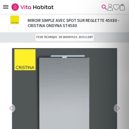


MIROIR SIMPLE AVEC SPOT SUR REGLETTE 45X80 -
CRISTINA ONDYNA ST4580

FICHE TECHNIQUE
EN SAVOIR PLUS
AVIS CLIENT
chevron_left
chevron_right