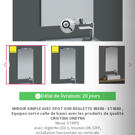

chevron_left
chevron_right
Délai de livraison: 20 jours
check
MIROIR SIMPLE AVEC SPOT SUR REGLETTE 45X80 - ST4580 ,
Equipez votre salle de bains avec les produits de qualité
CRISTINA ONDYNA
Miroir STRIPE
avec réglette LED S, bouton ON /OFF,
installation horizontale ou verticale