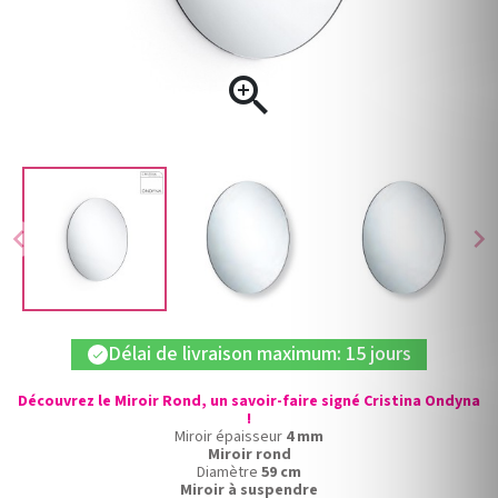

chevron_left
chevron_right
Délai de livraison maximum: 15 jours
check
Découvrez le Miroir Rond, un savoir-faire signé Cristina Ondyna
!
Miroir épaisseur
4 mm
Miroir rond
Diamètre
59 cm
Miroir à suspendre