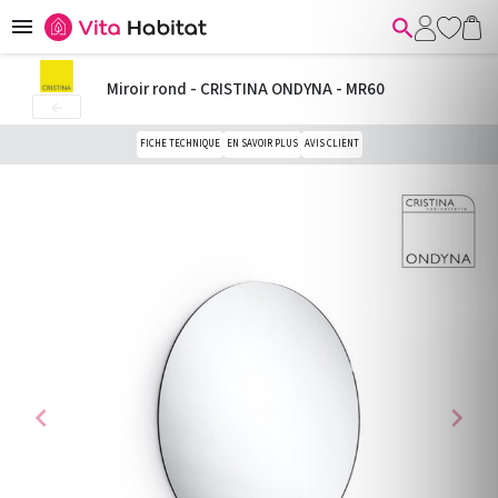


Miroir rond - CRISTINA ONDYNA - MR60

FICHE TECHNIQUE
EN SAVOIR PLUS
AVIS CLIENT
chevron_left
chevron_right