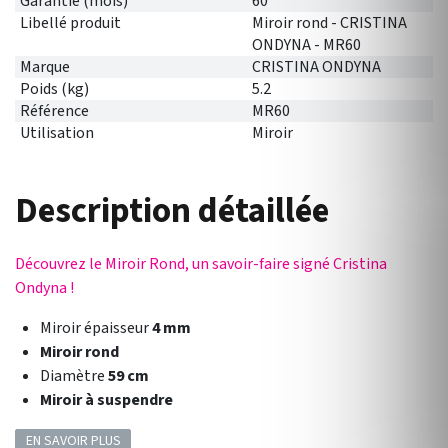
Garantie (mois)
60
Libellé produit
Miroir rond - CRISTINA
ONDYNA - MR60
Marque
CRISTINA ONDYNA
Poids (kg)
5.2
Référence
MR60
Utilisation
Miroir
Description détaillée
Découvrez le Miroir Rond, un savoir-faire signé Cristina
Ondyna !
Miroir épaisseur
4 mm
Miroir rond
Diamètre
59 cm
Miroir à suspendre
EN SAVOIR PLUS