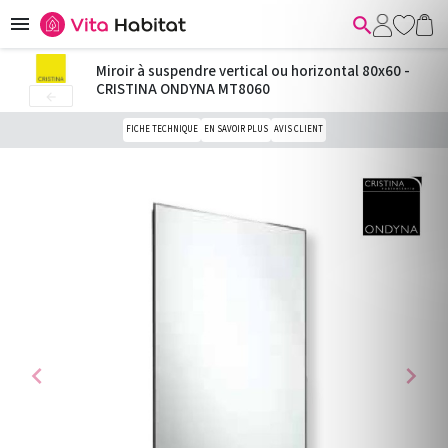


Miroir à suspendre vertical ou horizontal 80x60 -
CRISTINA ONDYNA MT8060

FICHE TECHNIQUE
EN SAVOIR PLUS
AVIS CLIENT
chevron_left
chevron_right