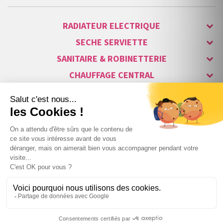
RADIATEUR ELECTRIQUE
SECHE SERVIETTE
SANITAIRE & ROBINETTERIE
CHAUFFAGE CENTRAL
ALARME & SÉCURITÉ
MAISON CONNECTÉE
VISIOPHONE & INTERPHONE
LUMINAIRES & ECLAIRAGE
NOS GAMMES STARS
Copyright © 2007-2026 Vita habitat - Tous droits réservés.
57
,72 €
TTC