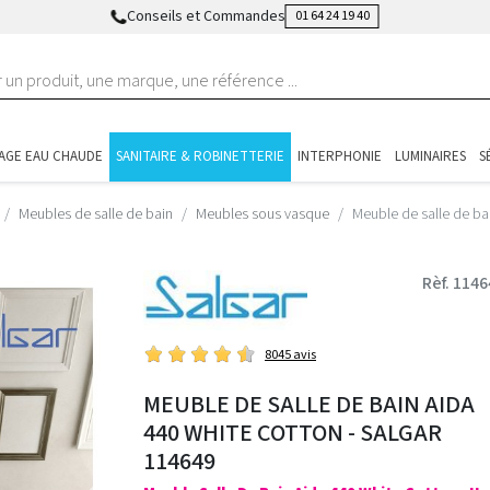
Conseils et Commandes
01 64 24 19 40
AGE EAU CHAUDE
SANITAIRE & ROBINETTERIE
INTERPHONIE
LUMINAIRES
S
Meubles de salle de bain
Meubles sous vasque
Meuble de salle de ba
Rèf. 114
8045 avis
MEUBLE DE SALLE DE BAIN AIDA
440 WHITE COTTON - SALGAR
114649