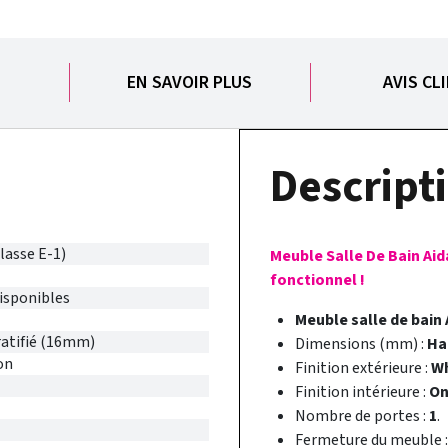
S
EN SAVOIR PLUS
AVIS CL
Descripti
lasse E-1)
Meuble Salle De Bain Ai
fonctionnel !
disponibles
Meuble salle de bain
atifié (16mm)
Dimensions (mm) :
Hau
on
Finition extérieure :
Wh
Finition intérieure :
On
Nombre de portes :
1
.
Fermeture du meuble 