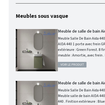
Meubles sous vasque
Meuble de salle de bain A
Meuble Salle De Bain Aida 440 Green 
AIDA 440 1 porte avec frein GREEN FOREST . Dimensions (mm) : Haut. 620
extérieure : Green Forest. 8 finitions au choix . Finition intérieure : Onix . Nombre de portes : 1 . Fermeture du
meuble : Amortie, avec frein . Poignée : Oui, en option . Chant du meuble : En PVC et colle PUR . Matière :
Panneau MDF (classe E-1) . Spécialement conçu pour les espaces réduits, le meuble Aida allie un design
VOIR LE PRODUIT
compact et élégant à une fon
d'agrandissement.
Meuble de salle de bain A
Meuble Salle De Bain Aida 440
Meuble salle de bain AIDA 440 1 porte avec frein BLUE
440 . Finition extérieure : Blue Fog. 8 finitions au choix . Finition intérieure : Onix . Nombre de portes : 1 .