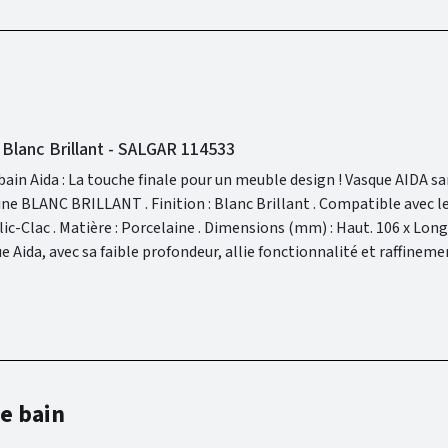
 Blanc Brillant - SALGAR 114533
: La touche finale pour un meuble design ! Vasque AIDA sans siphon ni
 : Blanc Brillant . Compatible avec le meuble
on haut de gamme en font bien plus qu’un simple élément pratique
ui sublime l’esthétique de votre salle de bains, créant une ambian
e bain