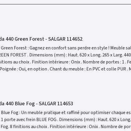
ida 440 Green Forest - SALGAR 114652
Forest : Gagnez en confort sans perdre en style ! Meuble salle de bain
 x Long. 265 x Larg. 440 . Finition
ctionnalité sans compromis, offrant un rangement astucieux et un
ida 440 Blue Fog - SALGAR 114653
 Blue Fog : Un meuble pratique et raffiné pour optimiser chaque es
 FOG . Dimensions (mm) : Haut. 620 x Long. 265 x Larg.