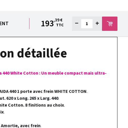
,39 €
193
−
+
IENT
TTC
on détaillée
da 440 White Cotton : Un meuble compact mais ultra-
 AIDA 440 1 porte avec frein WHITE COTTON
.
t. 620 x Long. 265 x Larg. 440
.
ite Cotton. 8 finitions au choix
.
ix
.
:
Amortie, avec frein
.