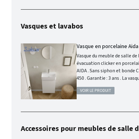
Vasques et lavabos
Vasque en porcelaine Aida
Vasque du meuble de salle de bain Aida 
évacuation clicker en porcelaine BLANC BRILLANT . Finition
AIDA . Sans siphon et bonde Clic-Clac . Matière : Porcelaine . Dimensions (mm) : Haut. 106 x Long. 295 x Larg.
450 . Garantie : 3 ans . La vasque Aida, avec sa faible profondeur, allie fonctionnalité et raffinement. Son
design élégant et sa concepti
VOIR LE PRODUIT
devient une pièce maîtresse q
et sophistiquée.
Accessoires pour meubles de salle d