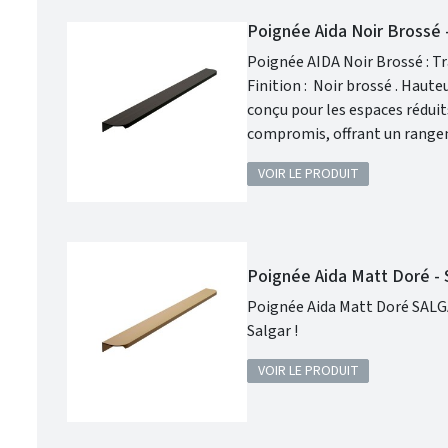
Poignée Aida Noir Brossé
Poignée AIDA Noir Brossé : Transformez vo
Finition : Noir brossé . Hauteur : 17 mm . Largeur : 431 mm . Longueur : 40 mm . Garantie 3 ans . Spécialement
conçu pour les espaces réduit
compromis, offrant un rangem
VOIR LE PRODUIT
Poignée Aida Matt Doré -
Poignée Aida Matt Doré SALGAR : Concevez votre salle de bains comme vous le souhaitez avec 
Salgar !
VOIR LE PRODUIT