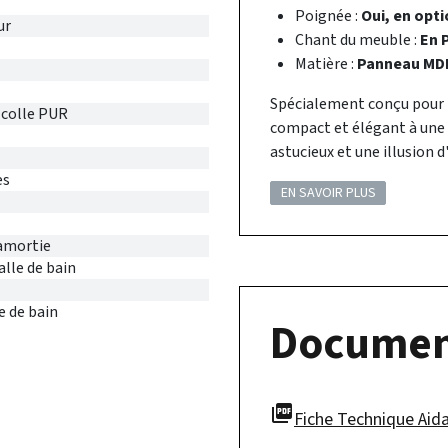
Poignée :
Oui, en opt
ur
Chant du meuble :
En 
Matière :
Panneau MDF
Spécialement conçu pour le
 colle PUR
compact et élégant à une
astucieux et une illusion 
es
EN SAVOIR PLUS
amortie
alle de bain
e de bain
Documen
picture_as_pdf
Fiche Technique Aid