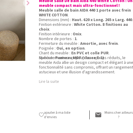
Meuble Salle De Bain Aida 440 White Cotton : Un
chevron_right
meuble compact mais ultra-fonctionnel !
Meuble salle de bain AIDA 440 1 porte avec frein
WHITE COTTON
.
Dimensions (mm) :
Haut. 620 x Long. 265 x Larg. 440
.
Finition extérieure :
White Cotton. 8 finitions au
choix
.
Finition intérieure :
Onix
.
Nombre de portes :
1
.
Fermeture du meuble :
Amortie, avec frein
.
Poignée :
Oui, en option
.
Chant du meuble :
En PVC et colle PUR
.
Matière :
Spécialement conçu pour les espaces réduits, le
Panneau MDF (classe E-1)
.
meuble Aida allie un design compact et élégant à un
fonctionnalité sans compromis, offrant un rangemen
astucieux et une illusion d'agrandissement.
Lire la suite
ajouter à ma liste
Moins cher ailleurs
d’envies
?