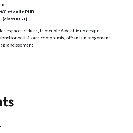
ion
.
PVC et colle PUR
.
 (classe E-1)
.
s espaces réduits, le meuble Aida allie un design
 fonctionnalité sans compromis, offrant un rangement
d'agrandissement.
ts
a