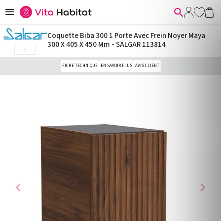


Coquette Biba 300 1 Porte Avec Frein Noyer Maya
300 X 405 X 450 Mm - SALGAR 113814

FICHE TECHNIQUE
EN SAVOIR PLUS
AVIS CLIENT
chevron_left
chevron_right