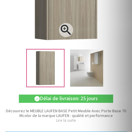

Délai de livraison: 25 jours
check
Découvrez le MEUBLE LAUFEN BASE Petit Meuble Avec Porte Base 70
Mcolor de la marque LAUFEN : qualité et performance
Lire la suite