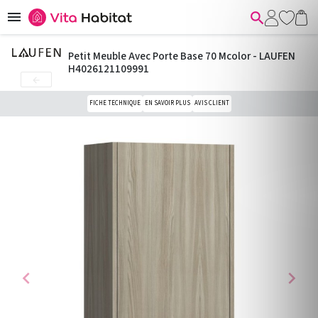


Petit Meuble Avec Porte Base 70 Mcolor - LAUFEN
H4026121109991

FICHE TECHNIQUE
EN SAVOIR PLUS
AVIS CLIENT
chevron_left
chevron_right