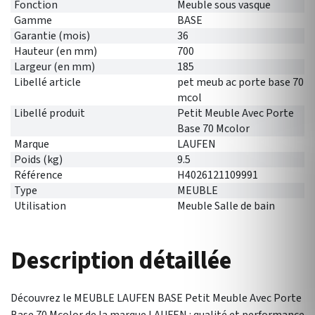
Fonction
Meuble sous vasque
Gamme
BASE
Garantie (mois)
36
Hauteur (en mm)
700
Largeur (en mm)
185
Libellé article
pet meub ac porte base 70
mcol
Libellé produit
Petit Meuble Avec Porte
Base 70 Mcolor
Marque
LAUFEN
Poids (kg)
9.5
Référence
H4026121109991
Type
MEUBLE
Utilisation
Meuble Salle de bain
Description détaillée
Découvrez le MEUBLE LAUFEN BASE Petit Meuble Avec Porte