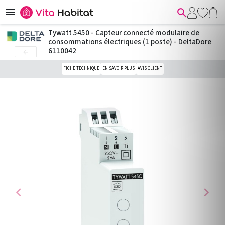


Tywatt 5450 - Capteur connecté modulaire de
consommations électriques (1 poste) - DeltaDore
6110042

FICHE TECHNIQUE
EN SAVOIR PLUS
AVIS CLIENT
chevron_left
chevron_right