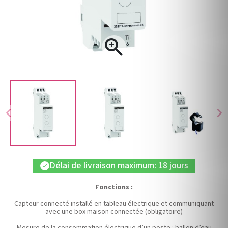

chevron_left
chevron_right
Délai de livraison maximum: 18 jours
check
Fonctions :
Capteur connecté installé en tableau électrique et communiquant
avec une box maison connectée (obligatoire)