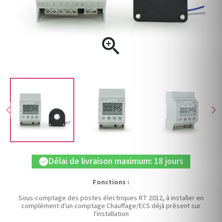

chevron_left
chevron_right
Délai de livraison maximum: 18 jours
check
Fonctions :
Sous-comptage des postes électriques RT 2012, à installer en
complément d'un comptage Chauffage/ECS déjà présent sur
l'installation