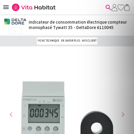


Indicateur de consommation électrique compteur
monophasé Tywatt 35 - DeltaDore 6110045

FICHE TECHNIQUE
EN SAVOIR PLUS
AVIS CLIENT
chevron_left
chevron_right