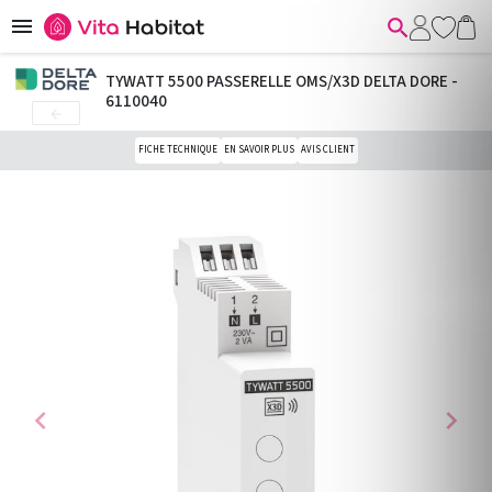


TYWATT 5500 PASSERELLE OMS/X3D DELTA DORE -
6110040

FICHE TECHNIQUE
EN SAVOIR PLUS
AVIS CLIENT
chevron_left
chevron_right