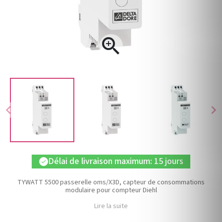

chevron_left
chevron_right
Délai de livraison maximum: 15 jours
check
TYWATT 5500 passerelle oms/X3D, capteur de consommations
modulaire pour compteur Diehl
Lire la suite