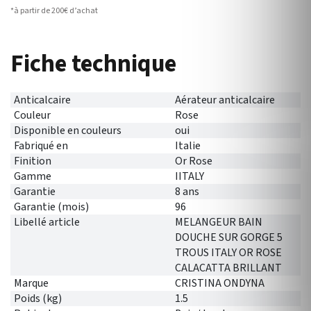
*à partir de 200€ d’achat
Fiche technique
Anticalcaire
Aérateur anticalcaire
Couleur
Rose
Disponible en couleurs
oui
Fabriqué en
Italie
Finition
Or Rose
Gamme
IITALY
Garantie
8 ans
Garantie (mois)
96
Libellé article
MELANGEUR BAIN
DOUCHE SUR GORGE 5
TROUS ITALY OR ROSE
CALACATTA BRILLANT
Marque
CRISTINA ONDYNA
Poids (kg)
1.5