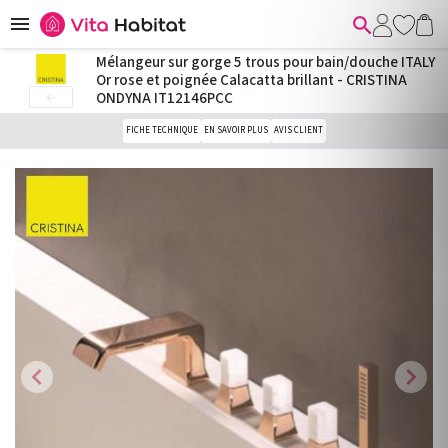


Mélangeur sur gorge 5 trous pour bain/douche ITALY
Or rose et poignée Calacatta brillant - CRISTINA
ONDYNA IT12146PCC

FICHE TECHNIQUE
EN SAVOIR PLUS
AVIS CLIENT
chevron_left
chevron_right