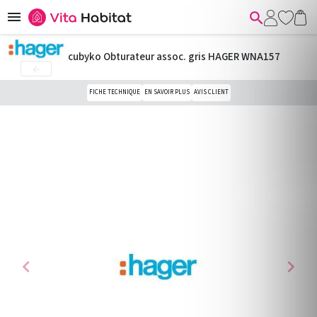


cubyko Obturateur assoc. gris HAGER WNA157

FICHE TECHNIQUE
EN SAVOIR PLUS
AVIS CLIENT
chevron_left
chevron_right