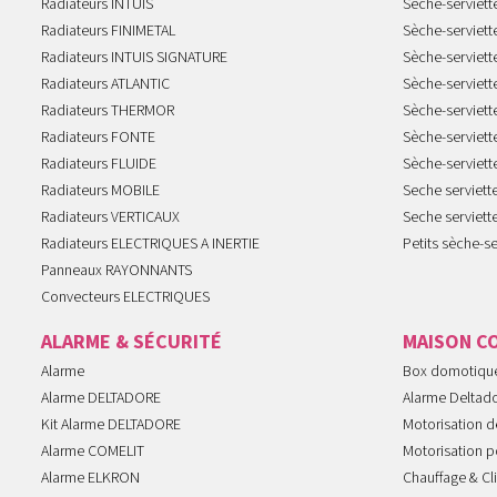
Radiateurs INTUIS
Sèche-serviet
Radiateurs FINIMETAL
Sèche-serviet
Radiateurs INTUIS SIGNATURE
Sèche-serviet
Radiateurs ATLANTIC
Sèche-serviett
Radiateurs THERMOR
Sèche-serviet
Radiateurs FONTE
Sèche-serviett
Radiateurs FLUIDE
Sèche-serviet
Radiateurs MOBILE
Seche serviet
Radiateurs VERTICAUX
Seche serviet
Radiateurs ELECTRIQUES A INERTIE
Petits sèche-se
Panneaux RAYONNANTS
Convecteurs ELECTRIQUES
ALARME & SÉCURITÉ
MAISON C
Alarme
Box domotiqu
Alarme DELTADORE
Alarme Deltad
Kit Alarme DELTADORE
Motorisation de
Alarme COMELIT
Motorisation po
Alarme ELKRON
Chauffage & Cl