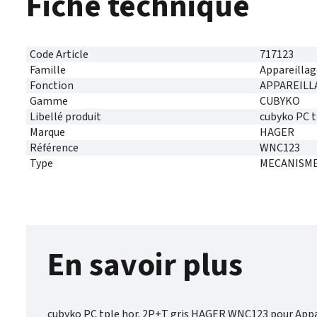
Fiche technique
Code Article
717123
Famille
Appareillag
Fonction
APPAREILL
Gamme
CUBYKO
Libellé produit
cubyko PC t
Marque
HAGER
Référence
WNC123
Type
MECANISME
En savoir plus
cubyko PC tple hor. 2P+T gris HAGER WNC123 pour Ap