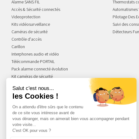
Alarme SANS FIL
Thermostats c
Accès & Sécurité connectés
Automatismes 
Videoprotection
Pilotage Des E
Kits vidéosurveillance
Suivi des con
Caméras de sécurité
Détecteurs Fu
Contrôle d'accès
Carillon
Interphones audio et vidéo
Télécommande PORTAIL
Pack alarme connecté évolution
Kit caméras de sécurité
NOS GAMMES STARS
Acova Atoll
Acova Fassane
Radiateur Atlantic
Radiateur Thermor
Ariston Chauffe-eau
Radiateur Intuis