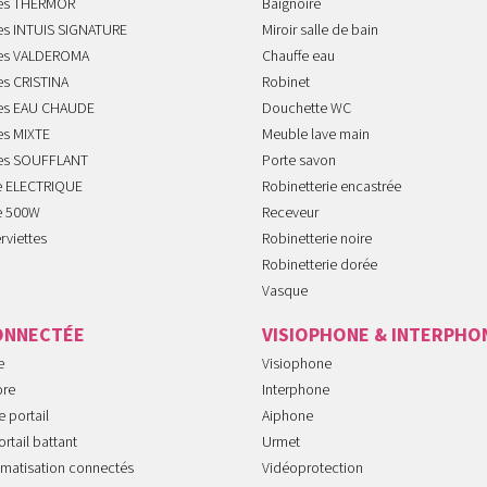
tes THERMOR
Baignoire
tes INTUIS SIGNATURE
Miroir salle de bain
tes VALDEROMA
Chauffe eau
es CRISTINA
Robinet
tes EAU CHAUDE
Douchette WC
es MIXTE
Meuble lave main
tes SOUFFLANT
Porte savon
te ELECTRIQUE
Robinetterie encastrée
te 500W
Receveur
rviettes
Robinetterie noire
Robinetterie dorée
Vasque
ONNECTÉE
VISIOPHONE & INTERPHO
e
Visiophone
ore
Interphone
 portail
Aiphone
rtail battant
Urmet
imatisation connectés
Vidéoprotection