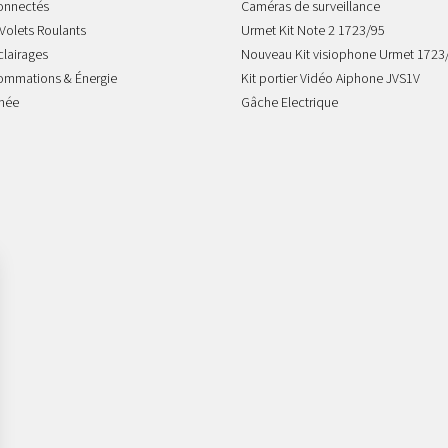
onnectés
Caméras de surveillance
Volets Roulants
Urmet Kit Note 2 1723/95
clairages
Nouveau Kit visiophone Urmet 1723
sommations & Énergie
Kit portier Vidéo Aiphone JVS1V
mée
Gâche Electrique