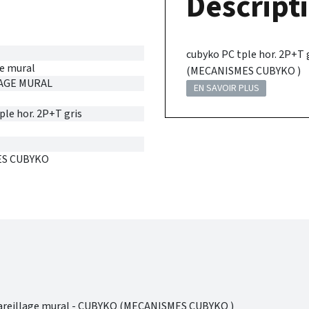
Descripti
cubyko PC tple hor. 2P+T
e mural
(MECANISMES CUBYKO )
AGE MURAL
EN SAVOIR PLUS
ple hor. 2P+T gris
S CUBYKO
pareillage mural - CUBYKO (MECANISMES CUBYKO )