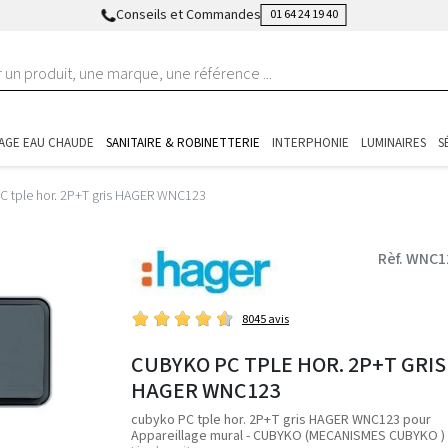
Conseils et Commandes
01 64 24 19 40
AGE EAU CHAUDE
SANITAIRE & ROBINETTERIE
INTERPHONIE
LUMINAIRES
S
C tple hor. 2P+T gris HAGER WNC123
Rèf. WNC1
8045 avis
CUBYKO PC TPLE HOR. 2P+T GRIS
HAGER WNC123
cubyko PC tple hor. 2P+T gris HAGER WNC123 pour
Appareillage mural - CUBYKO (MECANISMES CUBYKO )