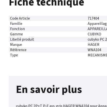
Fiche technique
Code Article
717404
Famille
Appareillag
Fonction
APPAREILL
Gamme
CUBYKO
Libellé produit
cubyko PC 2
Marque
HAGER
Référence
WNA104
Type
MECANISME
En savoir plus
cubyko PC 2P+T P-E ass. gris HAGER WNA104 pour App