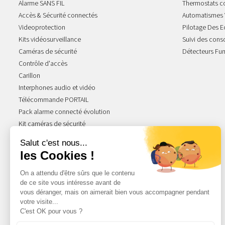
Alarme SANS FIL
Thermostats c
Accès & Sécurité connectés
Automatismes 
Videoprotection
Pilotage Des E
Kits vidéosurveillance
Suivi des con
Caméras de sécurité
Détecteurs Fu
Contrôle d'accès
Carillon
Interphones audio et vidéo
Télécommande PORTAIL
Pack alarme connecté évolution
Kit caméras de sécurité
NOS GAMMES STARS
Acova Atoll
Acova Fassane
Radiateur Atlantic
Radiateur Thermor
Ariston Chauffe-eau
Radiateur Intuis