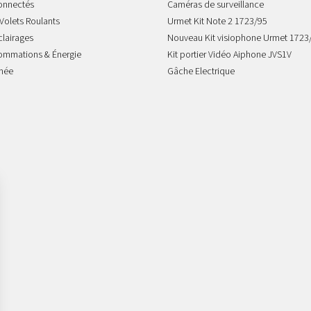
onnectés
Caméras de surveillance
Volets Roulants
Urmet Kit Note 2 1723/95
clairages
Nouveau Kit visiophone Urmet 1723
sommations & Énergie
Kit portier Vidéo Aiphone JVS1V
mée
Gâche Electrique