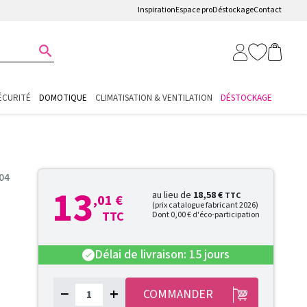
Inspiration
Espace pro
Déstockage
Contact

ÉCURITÉ
DOMOTIQUE
CLIMATISATION & VENTILATION
DÉSTOCKAGE
04
13
au lieu de
18,58 €
TTC
,01 €
(prix catalogue fabricant 2026)
TTC
Dont 0,00 € d'éco-participation
Délai de livraison: 15 jours
check
−
+
COMMANDER