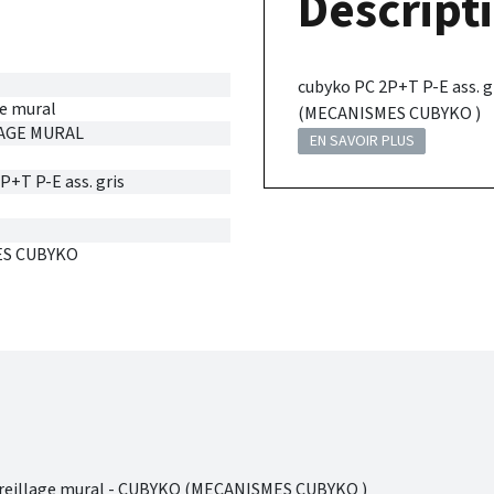
Descripti
cubyko PC 2P+T P-E ass. 
e mural
(MECANISMES CUBYKO )
AGE MURAL
EN SAVOIR PLUS
P+T P-E ass. gris
S CUBYKO
areillage mural - CUBYKO (MECANISMES CUBYKO )