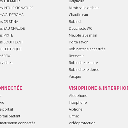
tes THERMOR
Baignoire
tes INTUIS SIGNATURE
Miroir salle de bain
tes VALDEROMA
Chauffe eau
es CRISTINA
Robinet
tes EAU CHAUDE
Douchette WC
es MIXTE
Meuble lave main
tes SOUFFLANT
Porte savon
te ELECTRIQUE
Robinetterie encastrée
te 500W
Receveur
rviettes
Robinetterie noire
Robinetterie dorée
Vasque
ONNECTÉE
VISIOPHONE & INTERPHO
e
Visiophone
ore
Interphone
 portail
Aiphone
rtail battant
Urmet
imatisation connectés
Vidéoprotection