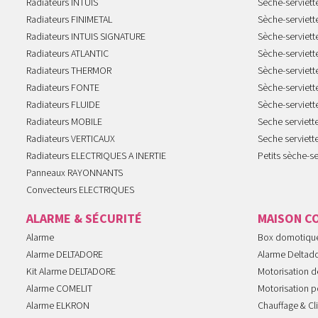
Radiateurs INTUIS
Sèche-serviet
Radiateurs FINIMETAL
Sèche-serviet
Radiateurs INTUIS SIGNATURE
Sèche-serviet
Radiateurs ATLANTIC
Sèche-serviett
Radiateurs THERMOR
Sèche-serviet
Radiateurs FONTE
Sèche-serviett
Radiateurs FLUIDE
Sèche-serviet
Radiateurs MOBILE
Seche serviet
Radiateurs VERTICAUX
Seche serviet
Radiateurs ELECTRIQUES A INERTIE
Petits sèche-se
Panneaux RAYONNANTS
Convecteurs ELECTRIQUES
ALARME & SÉCURITÉ
MAISON C
Alarme
Box domotiqu
Alarme DELTADORE
Alarme Deltad
Kit Alarme DELTADORE
Motorisation de
Alarme COMELIT
Motorisation po
Alarme ELKRON
Chauffage & Cl