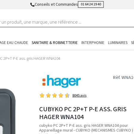
Conseils et Commandes
01 64 24 19 40
AGE EAU CHAUDE
SANITAIRE & ROBINETTERIE
INTERPHONIE
LUMINAIRES
S
C 2P+T P-E ass. gris HAGER WNA104
Rèf. WNA1
8045 avis
CUBYKO PC 2P+T P-E ASS. GRIS
HAGER WNA104
cubyko PC 2P+T P-E ass. gris HAGER WNA104 pour
Appareillage mural - CUBYKO (MECANISMES CUBYKO )