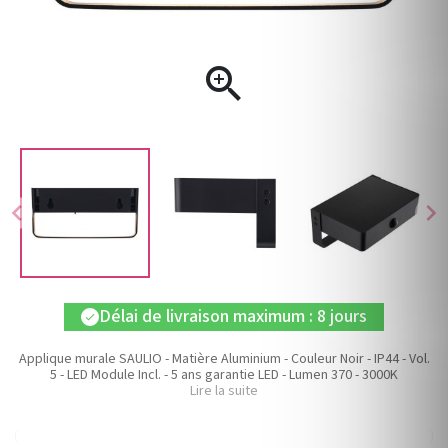

chevron_left
chevron_right
Délai de livraison maximum : 8 jours
check
Applique murale SAULIO - Matière Aluminium - Couleur Noir - IP44 - Vol.
5 - LED Module Incl. - 5 ans garantie LED - Lumen 370 - 3000K
Lire la suite