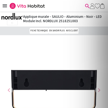


Applique murale - SAULIO - Aluminium - Noir - LED
Module Incl. NORDLUX 2518251003

FICHE TECHNIQUE
EN SAVOIR PLUS
AVIS CLIENT
chevron_left
chevron_right