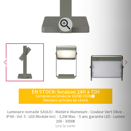

chevron_left
chevron_right
EN STOCK: livraison 24H à 72H
Livraison estimée le 10/08/2026
info
Derniers articles en stock
Luminaire nomade SAULIO - Matière Aluminium - Couleur Vert Olive -
IP44 - Vol. 5 - LED Module Incl. - 3,5W Max. - 5 ans garantie LED - Lumen
200 - 3000K
Lire la suite