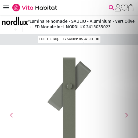


Luminaire nomade - SAULIO - Aluminium - Vert Olive
- LED Module Incl. NORDLUX 2418035023

FICHE TECHNIQUE
EN SAVOIR PLUS
AVIS CLIENT
chevron_left
chevron_right