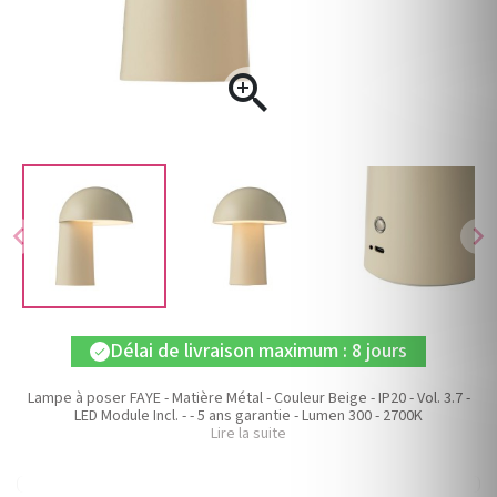

chevron_left
chevron_right
Délai de livraison maximum : 8 jours
check
Lampe à poser FAYE - Matière Métal - Couleur Beige - IP20 - Vol. 3.7 -
LED Module Incl. - - 5 ans garantie - Lumen 300 - 2700K
Lire la suite