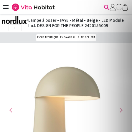


Lampe à poser - FAYE - Métal - Beige - LED Module
Incl. DESIGN FOR THE PEOPLE 2420155009

FICHE TECHNIQUE
EN SAVOIR PLUS
AVIS CLIENT
chevron_left
chevron_right